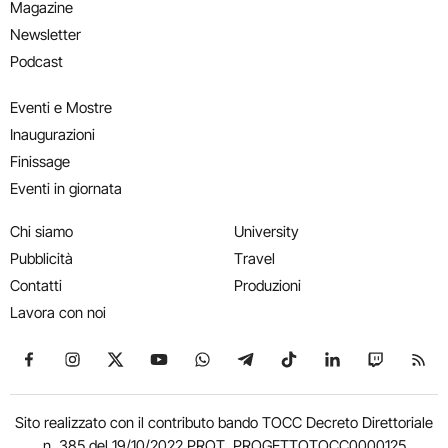
Magazine
Newsletter
Podcast
Eventi e Mostre
Inaugurazioni
Finissage
Eventi in giornata
Chi siamo
University
Pubblicità
Travel
Contatti
Produzioni
Lavora con noi
Seguici su Facebook
Seguici su Instagram
Seguici su X
Seguici su YouTube
Seguici su WhatsApp
Seguici su Telegram
Seguici su TikTok
Seguici su Link
Seguici su
Segui
Sito realizzato con il contributo bando TOCC Decreto Direttoriale
n. 385 del 19/10/2022 PROT. PROGETTOTOCC0000125