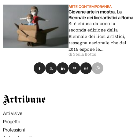
ARTE CONTEMPORANEA
Giovane arte in mostra. La
Biennale dei licei artistici a Roma
Si è chiusa da poco la
seconda edizione della
Biennale dei licei artistici,
rassegna nazionale che dal
2016 espone le…
di Stella Bottai
Condividi su Facebook
Condividi su X
Condividi su LinkedIn
Condividi su Pinterest
Condividi su WhatsApp
Condividi su Email
Artribune
Arti visive
Progetto
Professioni