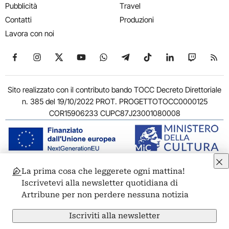
Pubblicità
Travel
Contatti
Produzioni
Lavora con noi
Seguici su Facebook
Seguici su Instagram
Seguici su X
Seguici su YouTube
Seguici su WhatsApp
Seguici su Telegram
Seguici su TikTok
Seguici su Link
Seguici su
Segui
Sito realizzato con il contributo bando TOCC Decreto Direttoriale
n. 385 del 19/10/2022 PROT. PROGETTOTOCC0000125
COR15906233 CUPC87J23001080008
La prima cosa che leggerete ogni mattina!
© 2011-2026 ARTRIBUNE srl – Corso Vittorio Emanuele II, 287 –
Iscrivetevi alla newsletter quotidiana di
00186 Roma - P.I. 11381581005
Artribune per non perdere nessuna notizia
Privacy: Responsabile della protezione dei dati personali
ARTRIBUNE srl – Corso Vittorio Emanuele II, 287 – 00186 Roma
Iscriviti alla newsletter
Termini e condizioni
Privacy Policy
Cookie Policy
Credits