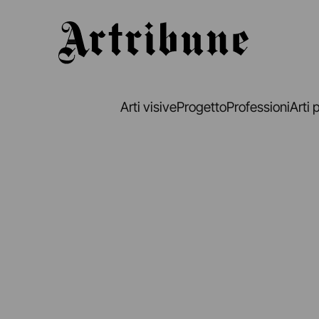
Artribune
Arti visive
Progetto
Professioni
Arti 