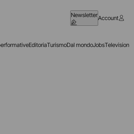
Newsletter
Account
performative
Editoria
Turismo
Dal mondo
Jobs
Television