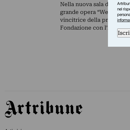
Nella nuova sala di “ascolt
Artribun
nel ris
grande opera “We are t(h)r
personal
vincitrice della prima edi
informa
Fondazione con l’Accademi
Iscri
Artribune