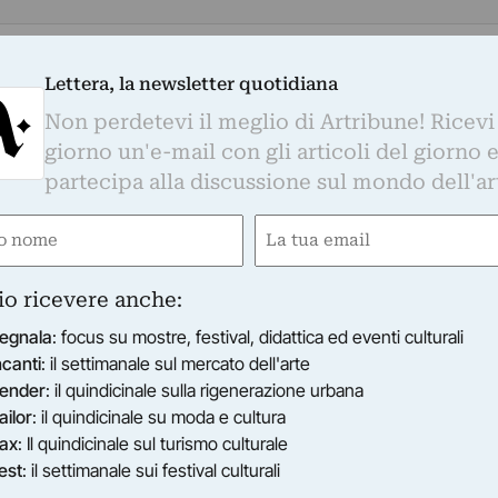
 con il curatore Marco Bazzini e il
Lettera, la newsletter quotidiana
mento di Educazione del Castello di Rivoli,
Non perdetevi il meglio di Artribune! Ricevi
e dell’Ospedale una tela di benvenuto per l’atrio.
giorno un'e-mail con gli articoli del giorno 
tampa
partecipa alla discussione sul mondo dell'ar
spedale torinese è stato reso più accogliente e
e
Email
hi gli lo anima, Pazienti e Personale, grazie alla
gatorio)
(Obbligatorio)
ura di Donna onlus, che ha coinvolto la società
io ricevere anche:
rofessionisti, club di servizio, imprese e istituzioni
a italiana di istituzioni culturali al servizio dell
egnala
: focus su mostre, festival, didattica ed eventi culturali
ncanti
: il settimanale sul mercato dell'arte
ender
: il quindicinale sulla rigenerazione urbana
comune.
ailor
: il quindicinale su moda e cultura
 con il curatore Marco Bazzini e il
ax
: Il quindicinale sul turismo culturale
mento di Educazione del Castello di Rivoli,
est
: il settimanale sui festival culturali
e dell’Ospedale una tela di benvenuto per l’atrio.