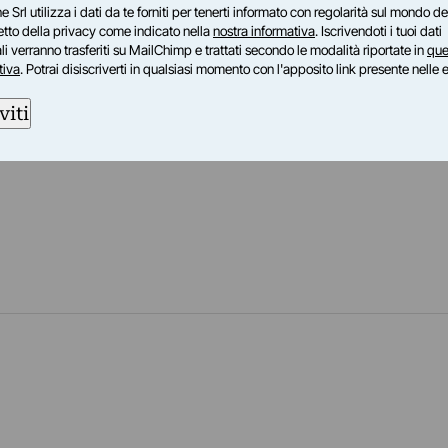
o” a lato dell’ingresso sarà inoltre collocata la
e Srl utilizza i dati da te forniti per tenerti informato con regolarità sul mondo del
petto della privacy come indicato nella
nostra informativa
. Iscrivendoti i tuoi dati
ee” della giovane artista Cornelia Badelita,
i verranno trasferiti su MailChimp e trattati secondo le modalità riportate in
que
zione del premio "Anna e le altre" varato dalla
tiva
. Potrai disiscriverti in qualsiasi momento con l'apposito link presente nelle 
a Albertina delle Belle Arti.
viti