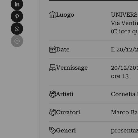
Condividi su LinkedIn
Condividi su Pinterest
Luogo
UNIVERS
Via Ventim
Condividi su WhatsApp
(Clicca q
Condividi su Email
Date
Il
20/12/
Vernissage
20/12/20
ore 13
Artisti
Cornelia 
Curatori
Marco Ba
Generi
presentaz