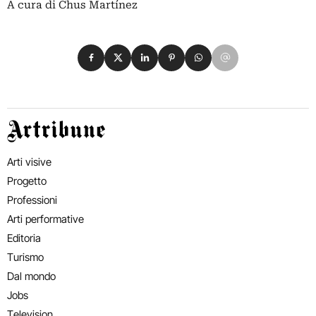
A cura di Chus Martínez
Condividi su Facebook
Condividi su X
Condividi su LinkedIn
Condividi su Pinterest
Condividi su WhatsApp
Condividi su Email
Artribune
Arti visive
Progetto
Professioni
Arti performative
Editoria
Turismo
Dal mondo
Jobs
Television