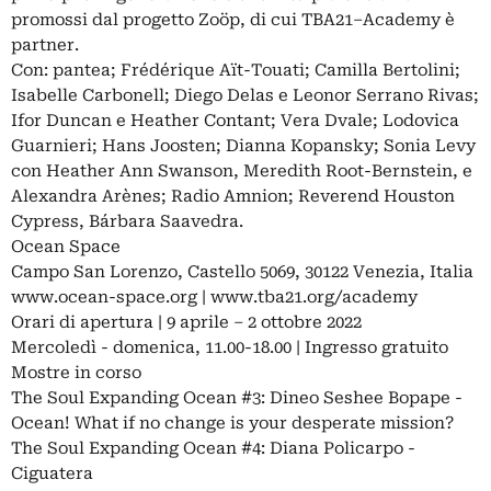
promossi dal progetto Zoöp, di cui TBA21–Academy è
partner.
Con: pantea; Frédérique Aït-Touati; Camilla Bertolini;
Isabelle Carbonell; Diego Delas e Leonor Serrano Rivas;
Ifor Duncan e Heather Contant; Vera Dvale; Lodovica
Guarnieri; Hans Joosten; Dianna Kopansky; Sonia Levy
con Heather Ann Swanson, Meredith Root-Bernstein, e
Alexandra Arènes; Radio Amnion; Reverend Houston
Cypress, Bárbara Saavedra.
Ocean Space
Campo San Lorenzo, Castello 5069, 30122 Venezia, Italia
www.ocean-space.org | www.tba21.org/academy
Orari di apertura | 9 aprile – 2 ottobre 2022
Mercoledì - domenica, 11.00-18.00 | Ingresso gratuito
Mostre in corso
The Soul Expanding Ocean #3: Dineo Seshee Bopape -
Ocean! What if no change is your desperate mission?
The Soul Expanding Ocean #4: Diana Policarpo -
Ciguatera