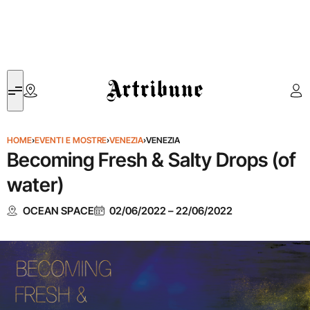
Artribune
HOME
›
EVENTI E MOSTRE
›
VENEZIA
›
VENEZIA
Becoming Fresh & Salty Drops (of
water)
OCEAN SPACE
02/06/2022
–
22/06/2022