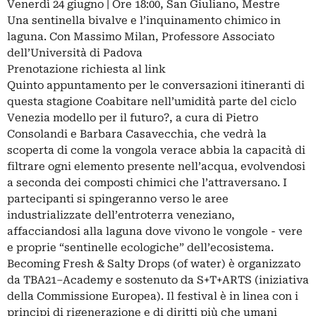
Venerdì 24 giugno | Ore 18:00, San Giuliano, Mestre
Una sentinella bivalve e l’inquinamento chimico in
laguna. Con Massimo Milan, Professore Associato
dell’Università di Padova
Prenotazione richiesta al link
Quinto appuntamento per le conversazioni itineranti di
questa stagione Coabitare nell’umidità parte del ciclo
Venezia modello per il futuro?, a cura di Pietro
Consolandi e Barbara Casavecchia, che vedrà la
scoperta di come la vongola verace abbia la capacità di
filtrare ogni elemento presente nell’acqua, evolvendosi
a seconda dei composti chimici che l’attraversano. I
partecipanti si spingeranno verso le aree
industrializzate dell’entroterra veneziano,
affacciandosi alla laguna dove vivono le vongole - vere
e proprie “sentinelle ecologiche” dell’ecosistema.
Becoming Fresh & Salty Drops (of water) è organizzato
da TBA21–Academy e sostenuto da S+T+ARTS (iniziativa
della Commissione Europea). Il festival è in linea con i
principi di rigenerazione e di diritti più che umani