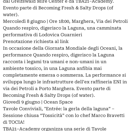
dal Greifswald Mire Center e da TBA21–Academy.
Evento parte di Becoming Fresh & Salty Drops (of
water).
Mercoledì 8 giugno | Ore 18:00, Marghera, Via dei Petroli
Quando respiro, digerisco la Laguna, una camminata
performativa di Lodovica Guarnieri
Prenotazione richiesta al link
In occasione della Giornata Mondiale degli Oceani, la
performance Quando respiro, digerisco la Laguna
racconta i legami tra umani e non-umani in un
ambiente tossico, in una Laguna anfibia mai
completamente emersa o sommersa. La performance si
sviluppa lungo le infrastrutture dell’ex raffineria ENI in
via dei Petroli a Porto Marghera. Evento parte di
Becoming Fresh & Salty Drops (of water).
Giovedì 9 giugno | Ocean Space
Tavole Conviviali, "Entrée: la gerla della laguna” –
Sessione chiusa “Tossicità” con lo chef Marco Bravetti
di TOCIA!
TBA21–Academy organizza una serie di Tavole