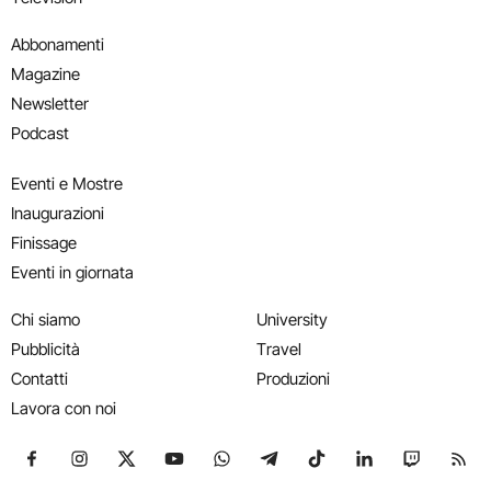
Abbonamenti
Magazine
Newsletter
Podcast
Eventi e Mostre
Inaugurazioni
Finissage
Eventi in giornata
Chi siamo
University
Pubblicità
Travel
Contatti
Produzioni
Lavora con noi
Seguici su Facebook
Seguici su Instagram
Seguici su X
Seguici su YouTube
Seguici su WhatsApp
Seguici su Telegram
Seguici su TikTok
Seguici su Link
Seguici su
Segui