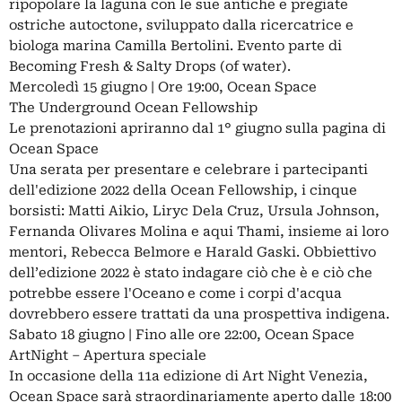
ripopolare la laguna con le sue antiche e pregiate
ostriche autoctone, sviluppato dalla ricercatrice e
biologa marina Camilla Bertolini. Evento parte di
Becoming Fresh & Salty Drops (of water).
Mercoledì 15 giugno | Ore 19:00, Ocean Space
The Underground Ocean Fellowship
Le prenotazioni apriranno dal 1° giugno sulla pagina di
Ocean Space
Una serata per presentare e celebrare i partecipanti
dell'edizione 2022 della Ocean Fellowship, i cinque
borsisti: Matti Aikio, Liryc Dela Cruz, Ursula Johnson,
Fernanda Olivares Molina e aqui Thami, insieme ai loro
mentori, Rebecca Belmore e Harald Gaski. Obbiettivo
dell’edizione 2022 è stato indagare ciò che è e ciò che
potrebbe essere l'Oceano e come i corpi d'acqua
dovrebbero essere trattati da una prospettiva indigena.
Sabato 18 giugno | Fino alle ore 22:00, Ocean Space
ArtNight – Apertura speciale
In occasione della 11a edizione di Art Night Venezia,
Ocean Space sarà straordinariamente aperto dalle 18:00