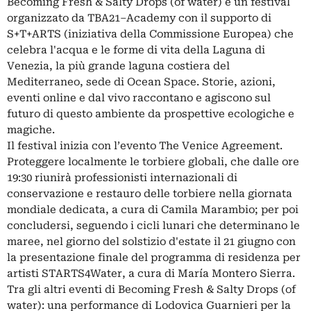
Becoming Fresh & Salty Drops (of water) è un festival
organizzato da TBA21–Academy con il supporto di
S+T+ARTS (iniziativa della Commissione Europea) che
celebra l'acqua e le forme di vita della Laguna di
Venezia, la più grande laguna costiera del
Mediterraneo, sede di Ocean Space. Storie, azioni,
eventi online e dal vivo raccontano e agiscono sul
futuro di questo ambiente da prospettive ecologiche e
magiche.
Il festival inizia con l’evento The Venice Agreement.
Proteggere localmente le torbiere globali, che dalle ore
19:30 riunirà professionisti internazionali di
conservazione e restauro delle torbiere nella giornata
mondiale dedicata, a cura di Camila Marambio; per poi
concludersi, seguendo i cicli lunari che determinano le
maree, nel giorno del solstizio d'estate il 21 giugno con
la presentazione finale del programma di residenza per
artisti STARTS4Water, a cura di María Montero Sierra.
Tra gli altri eventi di Becoming Fresh & Salty Drops (of
water): una performance di Lodovica Guarnieri per la