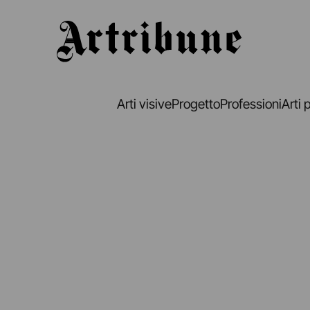
Artribune
Arti visive
Progetto
Professioni
Arti 