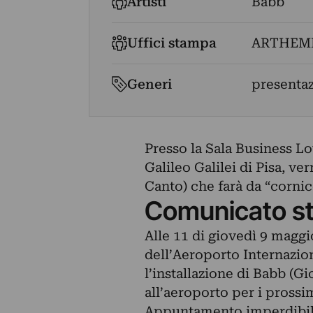
Artisti
Babb
Uffici stampa
ARTHEMI
Generi
presenta
Presso la Sala Business L
Galileo Galilei di Pisa, ve
Canto) che farà da “cornic
Comunicato s
Alle 11 di giovedì 9 magg
dell’Aeroporto Internazion
l’installazione di Babb (G
all’aeroporto per i prossim
Appuntamento imperdibile q