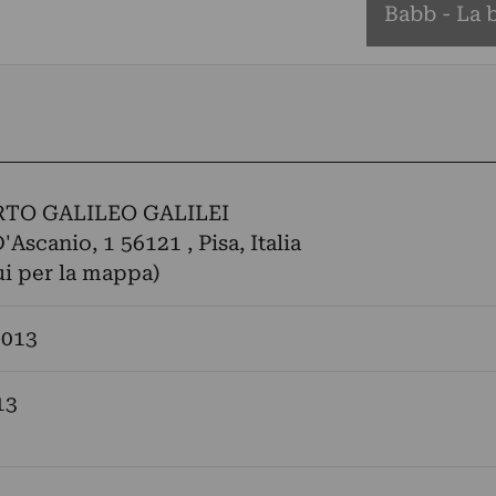
Babb - La b
TO GALILEO GALILEI
'Ascanio, 1 56121 , Pisa, Italia
ui per la mappa)
2013
13