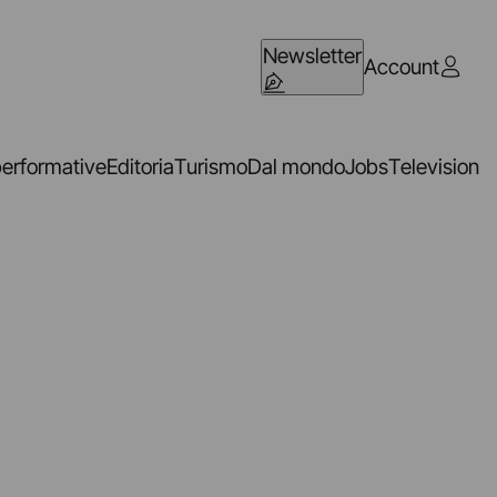
Newsletter
Account
performative
Editoria
Turismo
Dal mondo
Jobs
Television