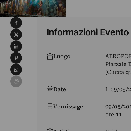
Condividi su Facebook
Informazioni Evento
Condividi su X
Condividi su LinkedIn
Condividi su Pinterest
Luogo
AEROPOR
Piazzale D
Condividi su WhatsApp
(Clicca q
Condividi su Email
Date
Il
09/05/
Vernissage
09/05/20
ore 11