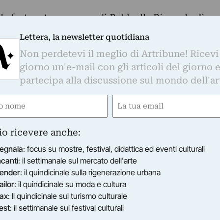
la fortunata presenza di Babb alla Biennale di
a mostra personale tenuta a Pontedera, conclusa
Lettera, la newsletter quotidiana
i mesi fa, è promosso da Giuseppe Diomelli e
Non perdetevi il meglio di Artribune! Ricevi
ere Spa e della Banca Popolare di Lajatico.
giorno un'e-mail con gli articoli del giorno 
da Alberto Bartalini, architetto noto per il suo
partecipa alla discussione sul mondo dell'ar
ale al mondo dell’arte contemporanea che ha
o di Babb negli ultimi anni, proprio grazie al
e
Email
seppe Diomelli.
gatorio)
(Obbligatorio)
o di Pisa, Gina Giani, ha dichiarato: «È con il
io ricevere anche:
accogliamo questa nuova iniziativa. Non solo
egnala
: focus su mostre, festival, didattica ed eventi culturali
 arte. Accogliere artisti di questo calibro è
ncanti
: il settimanale sul mercato dell'arte
o di Pisa per vestirsi di una nuova immagine,
ender
: il quindicinale sulla rigenerazione urbana
nostro territorio».
ailor
: il quindicinale su moda e cultura
a Pontedera, dove ancora adesso vive e lavora.
ax
: Il quindicinale sul turismo culturale
ll’età di quarant’anni, ma incontra fin dai primi
est
: il settimanale sui festival culturali
di pubblico e critica, stringendo da subito una