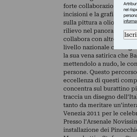
Artribun
forte collaborazione con il
nel ris
incisioni e la grafica son
personal
informa
sulla pittura a olio e part
rilievo nel panorama artist
Iscri
collabora con altre numer
livello nazionale come gran
la sua vena satirica che B
mettendolo a nudo, le cont
persone. Questo percorso 
eccellenza di questi comp
concentra sul burattino p
traccia un disegno dell’It
tanto da meritare un’intera
Venezia 2011 per le celebr
Presso l’Arsenale Novissim
installazione dei Pinocch