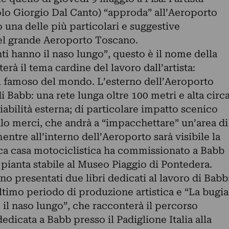
lo Giorgio Dal Canto) “approda” all’Aeroporto
o una delle più particolari e suggestive
 del grande Aeroporto Toscano.
nti hanno il naso lungo”, questo è il nome della
erà il tema cardine del lavoro dall’artista:
iù famoso del mondo. L’esterno dell’Aeroporto
i Babb: una rete lunga oltre 100 metri e alta circ
iabilità esterna; di particolare impatto scenico
alo merci, che andrà a “impacchettare” un’area di
entre all’interno dell’Aeroporto sarà visibile la
ica casa motociclistica ha commissionato a Babb
 pianta stabile al Museo Piaggio di Pontedera.
no presentati due libri dedicati al lavoro di Babb
ultimo periodo di produzione artistica e “La bugia
 il naso lungo”, che racconterà il percorso
edicata a Babb presso il Padiglione Italia alla