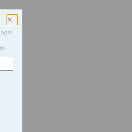
 ogni
e
te.