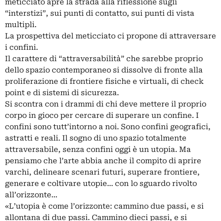
meticciato apre la strada alla riflessione sugli
“interstizi”, sui punti di contatto, sui punti di vista
multipli.
La prospettiva del meticciato ci propone di attraversare
i confini.
Il carattere di “attraversabilità” che sarebbe proprio
dello spazio contemporaneo si dissolve di fronte alla
proliferazione di frontiere fisiche e virtuali, di check
point e di sistemi di sicurezza.
Si scontra con i drammi di chi deve mettere il proprio
corpo in gioco per cercare di superare un confine. I
confini sono tutt’intorno a noi. Sono confini geografici,
astratti e reali. Il sogno di uno spazio totalmente
attraversabile, senza confini oggi è un utopia. Ma
pensiamo che l’arte abbia anche il compito di aprire
varchi, delineare scenari futuri, superare frontiere,
generare e coltivare utopie… con lo sguardo rivolto
all’orizzonte…
«L’utopia è come l’orizzonte: cammino due passi, e si
allontana di due passi. Cammino dieci passi, e si