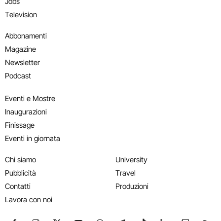
Jobs
Television
Abbonamenti
Magazine
Newsletter
Podcast
Eventi e Mostre
Inaugurazioni
Finissage
Eventi in giornata
Chi siamo
University
Pubblicità
Travel
Contatti
Produzioni
Lavora con noi
Seguici su Facebook
Seguici su Instagram
Seguici su X
Seguici su YouTube
Seguici su WhatsApp
Seguici su Telegram
Seguici su TikTok
Seguici su Link
Seguici su
Segui