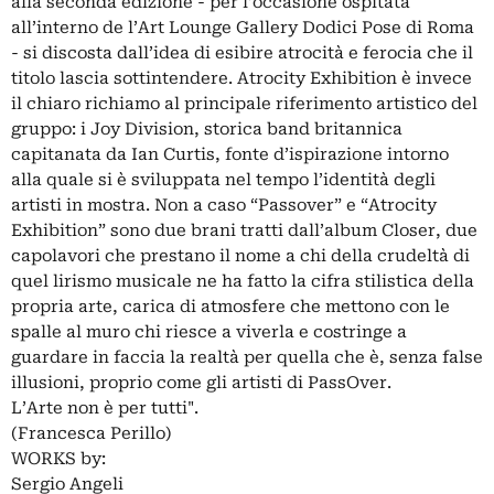
alla seconda edizione - per l’occasione ospitata
all’interno de l’Art Lounge Gallery Dodici Pose di Roma
- si discosta dall’idea di esibire atrocità e ferocia che il
titolo lascia sottintendere. Atrocity Exhibition è invece
il chiaro richiamo al principale riferimento artistico del
gruppo: i Joy Division, storica band britannica
capitanata da Ian Curtis, fonte d’ispirazione intorno
alla quale si è sviluppata nel tempo l’identità degli
artisti in mostra. Non a caso “Passover” e “Atrocity
Exhibition” sono due brani tratti dall’album Closer, due
capolavori che prestano il nome a chi della crudeltà di
quel lirismo musicale ne ha fatto la cifra stilistica della
propria arte, carica di atmosfere che mettono con le
spalle al muro chi riesce a viverla e costringe a
guardare in faccia la realtà per quella che è, senza false
illusioni, proprio come gli artisti di PassOver.
L’Arte non è per tutti".
(Francesca Perillo)
WORKS by:
Sergio Angeli