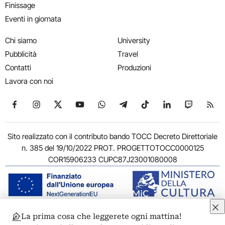
Finissage
Eventi in giornata
Chi siamo
University
Pubblicità
Travel
Contatti
Produzioni
Lavora con noi
Seguici su Facebook
Seguici su Instagram
Seguici su X
Seguici su YouTube
Seguici su WhatsApp
Seguici su Telegram
Seguici su TikTok
Seguici su Link
Seguici su
Segui
Sito realizzato con il contributo bando TOCC Decreto Direttoriale
n. 385 del 19/10/2022 PROT. PROGETTOTOCC0000125
COR15906233 CUPC87J23001080008
La prima cosa che leggerete ogni mattina!
© 2011-2026 ARTRIBUNE srl – Corso Vittorio Emanuele II, 287 –