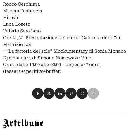
Rocco Cerchiara
Marino Festuccia
Hiroshi
Luca Loseto
Valerio Savaiano
Ore 21,30: Presentazione del corto “Calci sui denti”di
Maurizio Loi
+ “La fattoria del sole” Mockumentary di Sonia Monaco
Dj set a cura di Simone Noizewave Vinci.
Orari: dalle 19:00 alle 02:00 - Ingresso 7 euro
(tessera+aperitivo+buffet)
Condividi su Facebook
Condividi su X
Condividi su LinkedIn
Condividi su Pinterest
Condividi su WhatsApp
Condividi su Email
Artribune