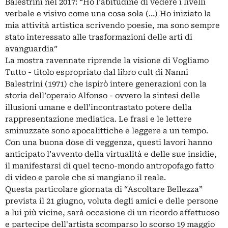
Balestrini nel 2017: “Ho l’abitudine di vedere i livelli
verbale e visivo come una cosa sola (…) Ho iniziato la
mia attività artistica scrivendo poesie, ma sono sempre
stato interessato alle trasformazioni delle arti di
avanguardia”
La mostra ravennate riprende la visione di Vogliamo
Tutto - titolo espropriato dal libro cult di Nanni
Balestrini (1971) che ispirò intere generazioni con la
storia dell’operaio Alfonso - ovvero la sintesi delle
illusioni umane e dell’incontrastato potere della
rappresentazione mediatica. Le frasi e le lettere
sminuzzate sono apocalittiche e leggere a un tempo.
Con una buona dose di veggenza, questi lavori hanno
anticipato l’avvento della virtualità e delle sue insidie,
il manifestarsi di quel tecno-mondo antropofago fatto
di video e parole che si mangiano il reale.
Questa particolare giornata di “Ascoltare Bellezza”
prevista il 21 giugno, voluta degli amici e delle persone
a lui più vicine, sarà occasione di un ricordo affettuoso
e partecipe dell'artista scomparso lo scorso 19 maggio