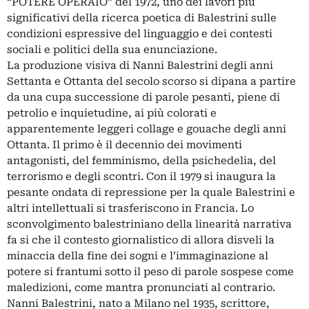
“POTERE OPERAIO” del 1972, uno dei lavori più
significativi della ricerca poetica di Balestrini sulle
condizioni espressive del linguaggio e dei contesti
sociali e politici della sua enunciazione.
La produzione visiva di Nanni Balestrini degli anni
Settanta e Ottanta del secolo scorso si dipana a partire
da una cupa successione di parole pesanti, piene di
petrolio e inquietudine, ai più colorati e
apparentemente leggeri collage e gouache degli anni
Ottanta. Il primo è il decennio dei movimenti
antagonisti, del femminismo, della psichedelia, del
terrorismo e degli scontri. Con il 1979 si inaugura la
pesante ondata di repressione per la quale Balestrini e
altri intellettuali si trasferiscono in Francia. Lo
sconvolgimento balestriniano della linearità narrativa
fa si che il contesto giornalistico di allora disveli la
minaccia della fine dei sogni e l’immaginazione al
potere si frantumi sotto il peso di parole sospese come
maledizioni, come mantra pronunciati al contrario.
Nanni Balestrini, nato a Milano nel 1935, scrittore,