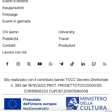
Eventi e Mostre
Inaugurazioni
Finissage
Eventi in giornata
Chi siamo
University
Pubblicità
Travel
Contatti
Produzioni
Lavora con noi
Seguici su Facebook
Seguici su Instagram
Seguici su X
Seguici su YouTube
Seguici su WhatsApp
Seguici su Telegram
Seguici su TikTok
Seguici su Link
Seguici su
Segui
Sito realizzato con il contributo bando TOCC Decreto Direttoriale
n. 385 del 19/10/2022 PROT. PROGETTOTOCC0000125
COR15906233 CUPC87J23001080008