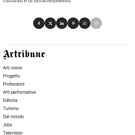
culturali e di intrattenimento.
Condividi su Facebook
Condividi su X
Condividi su LinkedIn
Condividi su Pinterest
Condividi su WhatsApp
Condividi su Email
Artribune
Arti visive
Progetto
Professioni
Arti performative
Editoria
Turismo
Dal mondo
Jobs
Television