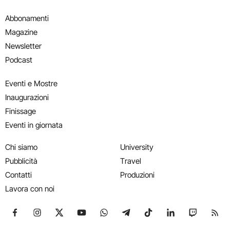
Abbonamenti
Magazine
Newsletter
Podcast
Eventi e Mostre
Inaugurazioni
Finissage
Eventi in giornata
Chi siamo
University
Pubblicità
Travel
Contatti
Produzioni
Lavora con noi
Seguici su Facebook
Seguici su Instagram
Seguici su X
Seguici su YouTube
Seguici su WhatsApp
Seguici su Telegram
Seguici su TikTok
Seguici su Link
Seguici su
Segui