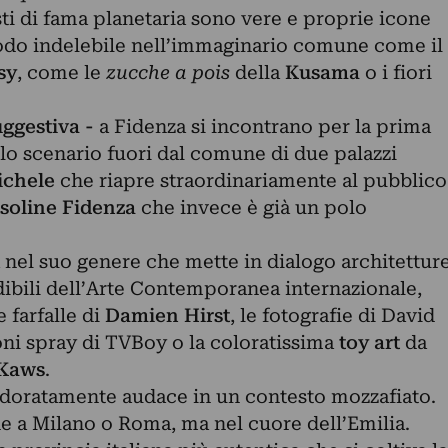
isti di fama planetaria sono vere e proprie icone
odo indelebile nell’immaginario comune come il
sy
, come le
zucche a pois
della
Kusama
o i fiori
uggestiva -
a Fidenza si incontrano per la prima
ello scenario fuori dal comune di due palazzi
ichele
che riapre straordinariamente al pubblico
soline Fidenza
che invece è già un polo
.
 nel suo genere che mette in dialogo architettur
dibili dell’Arte Contemporanea internazionale,
 farfalle di
Damien Hirst
, le fotografie di David
oni spray di TVBoy o la coloratissima
toy art
da
Kaws
.
doratamente audace in un contesto mozzafiato.
e a Milano o Roma, ma nel cuore dell’Emilia.