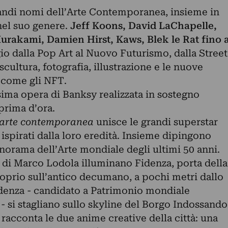
randi nomi dell’Arte Contemporanea, insieme in
nel suo genere.
Jeff Koons, David LaChapelle,
rakami, Damien Hirst, Kaws, Blek le Rat fino 
io dalla Pop Art al Nuovo Futurismo, dalla Street
 scultura, fotografia, illustrazione e le nuove
e come gli NFT.
sima opera di Banksy realizzata in sostegno
prima d’ora.
l'arte contemporanea
unisce le grandi superstar
i ispirati dalla loro eredità. Insieme dipingono
orama dell’Arte mondiale degli ultimi 50 anni.
p di Marco Lodola illuminano Fidenza, porta della
roprio sull’antico decumano, a pochi metri dallo
denza - candidato a Patrimonio mondiale
- si stagliano sullo skyline del Borgo Indossando
 racconta le due anime creative della città: una