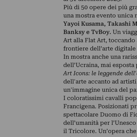
Più di 50 opere dei più g
una mostra evento unica 
Yayoi Kusama, Takashi Mu
Banksy e TvBoy.
Un viagg
Art alla Flat Art, toccando
frontiere dell’arte digital
In mostra anche una raris
dell’Ucraina, mai esposta 
Art Icons: le leggende del
dell'arte accanto ad artist
un'immagine unica del pan
I coloratissimi cavalli po
Francigena. Posizionati p
spettacolare Duomo di Fi
dell’umanità per l’Unesco 
il Tricolore. Un’opera che