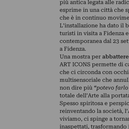
più antica legata alle rad
esprime in una città che 
che è in continuo movime
L’installazione ha dato il 
turisti in visita a Fidenza
contemporanea dal 23 set
a Fidenza.
Una mostra per
abbattere
ART ICONS permette di ca
che ci circonda con occhi 
multisensoriale che annull
non dire più
“
potevo farlo
totale dell’Arte alla portata 
Spesso spiritosa e perspi
reinventando la società, l
viviamo, ci spinge a tornar
inaspettati, trasformando i