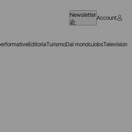
Newsletter
Account
performative
Editoria
Turismo
Dal mondo
Jobs
Television