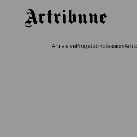
Artribune
Arti visive
Progetto
Professioni
Arti 