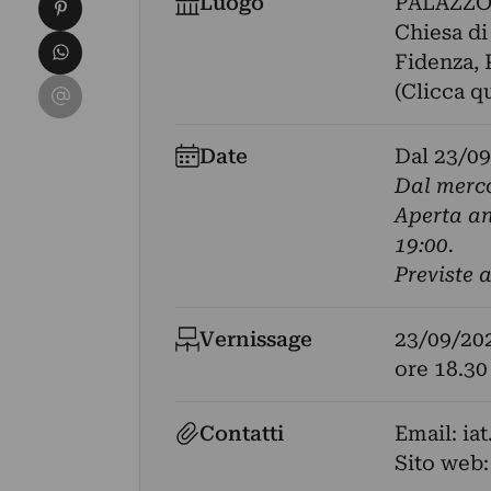
Condividi su Pinterest
Luogo
PALAZZO
Chiesa di
Condividi su WhatsApp
Fidenza, 
Condividi su Email
(Clicca q
Date
Dal
23/09
Dal merco
Aperta an
19:00.
Previste 
Vernissage
23/09/20
ore 18.30
Contatti
Email:
ia
Sito web