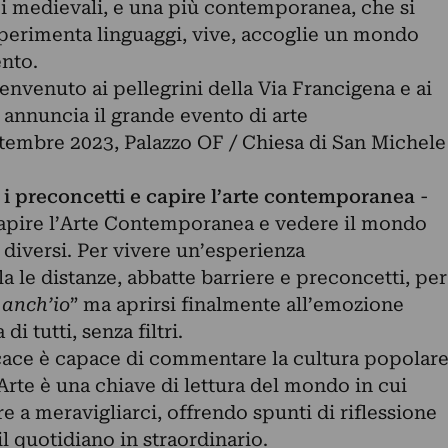
ici medievali, e una più contemporanea, che si
sperimenta linguaggi, vive, accoglie un mondo
nto.
benvenuto ai pellegrini della Via Francigena e ai
 e annuncia il grande evento di arte
tembre 2023, Palazzo OF / Chiesa di San Michele
 i preconcetti e capire l’arte contemporanea
-
pire l’Arte Contemporanea e vedere il mondo
diversi. Per vivere un’esperienza
a le distanze, abbatte barriere e preconcetti, per
 anch’io
” ma aprirsi finalmente all’emozione
di tutti, senza filtri.
cace è capace di commentare la cultura popolar
’Arte è una chiave di lettura del mondo in cui
e a meravigliarci, offrendo spunti di riflessione
l quotidiano in straordinario.