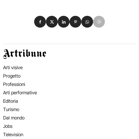
Condividi su Facebook
Condividi su X
Condividi su LinkedIn
Condividi su Pinterest
Condividi su WhatsApp
Condividi su Email
Artribune
Arti visive
Progetto
Professioni
Arti performative
Editoria
Turismo
Dal mondo
Jobs
Television