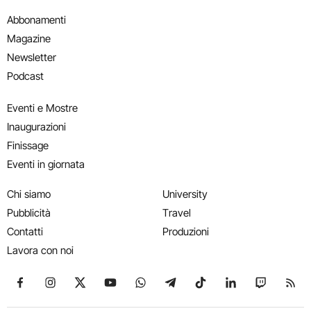
Abbonamenti
Magazine
Newsletter
Podcast
Eventi e Mostre
Inaugurazioni
Finissage
Eventi in giornata
Chi siamo
University
Pubblicità
Travel
Contatti
Produzioni
Lavora con noi
Seguici su Facebook
Seguici su Instagram
Seguici su X
Seguici su YouTube
Seguici su WhatsApp
Seguici su Telegram
Seguici su TikTok
Seguici su Link
Seguici su
Segui