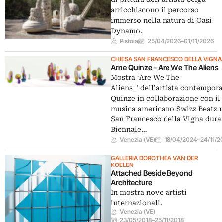
arricchiscono il percorso
immerso nella natura di Oasi
Dynamo.
Pistoia
25/04/2026
–
01/11/2026
CHIESA SAN FRANCESCO DELLA VIGNA
Arne Quinze - Are We The Aliens
Mostra ‘Are We The
Aliens_’ dell’artista contempor
Quinze in collaborazione con il
musica americano Swizz Beatz n
San Francesco della Vigna dura
Biennale…
Venezia (VE)
18/04/2024
–
24/11/2
GALLERIA DOROTHEA VAN DER
KOELEN
Attached Beside Beyond
Architecture
In mostra nove artisti
internazionali.
Venezia (VE)
23/05/2018
–
25/11/2018