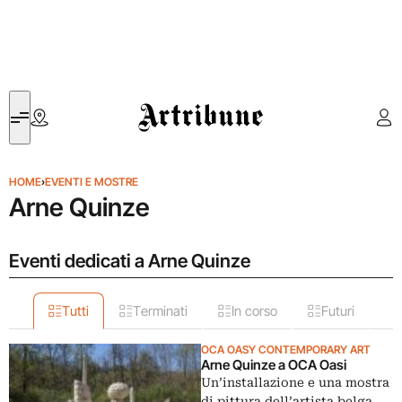
Artribune
HOME
›
EVENTI E MOSTRE
Arne Quinze
Eventi dedicati a Arne Quinze
Tutti
Terminati
In corso
Futuri
OCA OASY CONTEMPORARY ART
Arne Quinze a OCA Oasi
Un’installazione e una mostra
di pittura dell’artista belga