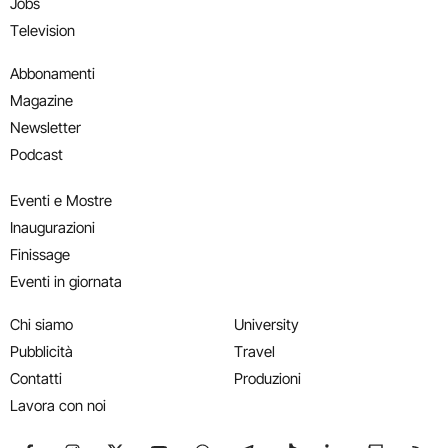
Jobs
Television
Abbonamenti
Magazine
Newsletter
Podcast
Eventi e Mostre
Inaugurazioni
Finissage
Eventi in giornata
Chi siamo
University
Pubblicità
Travel
Contatti
Produzioni
Lavora con noi
Seguici su Facebook
Seguici su Instagram
Seguici su X
Seguici su YouTube
Seguici su WhatsApp
Seguici su Telegram
Seguici su TikTok
Seguici su Link
Seguici su
Segui