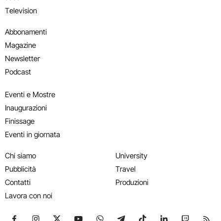
Television
Abbonamenti
Magazine
Newsletter
Podcast
Eventi e Mostre
Inaugurazioni
Finissage
Eventi in giornata
Chi siamo
University
Pubblicità
Travel
Contatti
Produzioni
Lavora con noi
Seguici su Facebook
Seguici su Instagram
Seguici su X
Seguici su YouTube
Seguici su WhatsApp
Seguici su Telegram
Seguici su TikTok
Seguici su Link
Seguici su
Segui