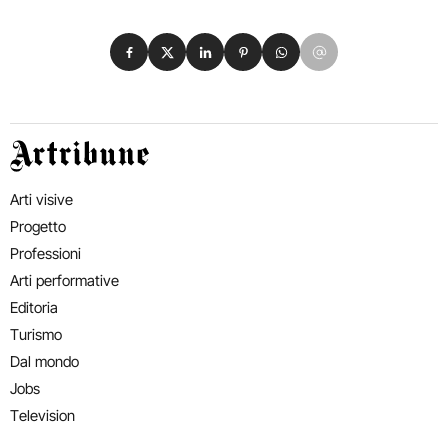
Condividi su Facebook
Condividi su X
Condividi su LinkedIn
Condividi su Pinterest
Condividi su WhatsApp
Condividi su Email
Artribune
Arti visive
Progetto
Professioni
Arti performative
Editoria
Turismo
Dal mondo
Jobs
Television