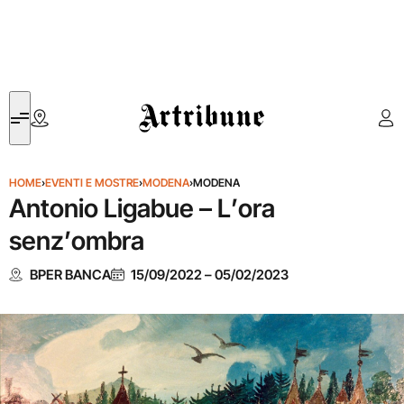
Artribune
HOME
›
EVENTI E MOSTRE
›
MODENA
›
MODENA
Antonio Ligabue – L’ora
senz’ombra
BPER BANCA
15/09/2022
–
05/02/2023