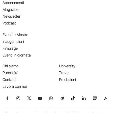
Abbonamenti
Magazine
Newsletter
Podcast
Eventi e Mostre
Inaugurazioni
Finissage
Eventi in giornata
Chi siamo
University
Pubblicità
Travel
Contatti
Produzioni
Lavora con noi
Seguici su Facebook
Seguici su Instagram
Seguici su X
Seguici su YouTube
Seguici su WhatsApp
Seguici su Telegram
Seguici su TikTok
Seguici su Link
Seguici su
Segui