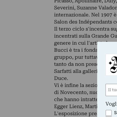
Picasso, Apollinaire, Dufy,
Severini, Suzanne Valadon 
internazionale. Nel 1907 è 
Salon des Indépendants c
Il terzo ciclo s'incentra su
incentrati sulla Grande G
genere in cui l'artista ha 
Bucci è tra i fondatori de
gruppo, pur tuttavia egli
tanto da non presentarsi a
Sarfatti alla galleria mila
Duce.
Vi è infine la sezione ded
Nom
di Novecento, nucleo compo
(Requ
che hanno intrattenuto con
First
Vogl
Egger Lienz, Martini, Mazz
S
L'esposizione presenta una