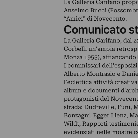
La Galleria Carifano propo
Anselmo Bucci (Fossombro
“Amici” di Novecento.
Comunicato s
La Galleria Carifano, dal 
Corbelli un'ampia retros
Monza 1955), affiancandol
I commissari dell'esposiz
Alberto Montrasio e Danie
l'eclettica attività creativ
album e documenti d'archivi
protagonisti del Novecent
strada: Dudreville, Funi, M
Bonzagni, Egger Lienz, Mar
Wildt, Rapporti testimonia
evidenziati nelle mostre co