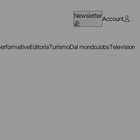
Newsletter
Account
performative
Editoria
Turismo
Dal mondo
Jobs
Television