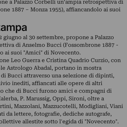
ne a Palazzo Corbelli un’ampia retrospettiva di
ne 1887 – Monza 1955), affiancandolo ai suoi
tampa
22 giugno al 30 settembre, propone a Palazzo
pettiva di Anselmo Bucci (Fossombrone 1887 -
o ai suoi "Amici" di Novecento.
ione Leo Guerra e Cristina Quadrio Curzio, con
le Astrologo Abadal, portano in mostra
a di Bucci attraverso una selezione di dipinti,
o inediti, affiancati alle opere di altri
o che di Bucci furono amici e compagni di
alerba, P. Marussig, Oppi, Sironi, oltre a
tini, Mazzolani, Mazzucotelli, Modigliani, Viani
ti da lettere, fotografie, dediche autografe,
llettive allestite sotto l'egida di "Novecento".