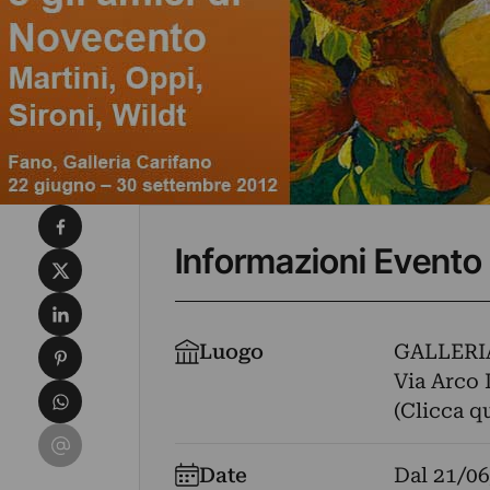
Condividi su Facebook
Informazioni Evento
Condividi su X
Condividi su LinkedIn
Condividi su Pinterest
Luogo
GALLERI
Via Arco 
Condividi su WhatsApp
(Clicca q
Condividi su Email
Date
Dal
21/06