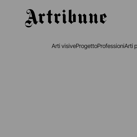
Artribune
Arti visive
Progetto
Professioni
Arti 