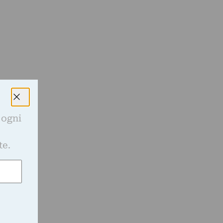
 ogni
e
te.