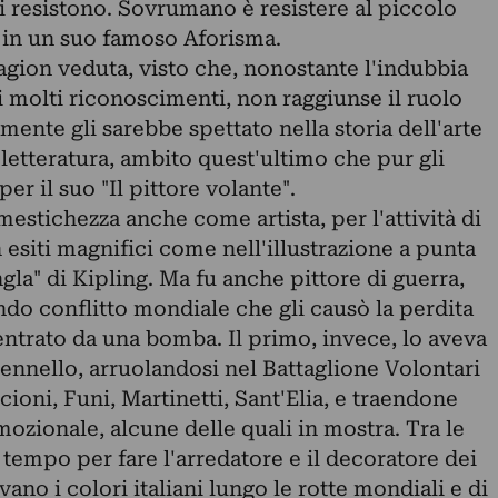
i resistono. Sovrumano è resistere al piccolo
 in un suo famoso Aforisma.
agion veduta, visto che, nonostante l'indubbia
 i molti riconoscimenti, non raggiunse il ruolo
mente gli sarebbe spettato nella storia dell'arte
letteratura, ambito quest'ultimo che pur gli
er il suo "Il pittore volante".
mestichezza anche come artista, per l'attività di
n esiti magnifici come nell'illustrazione a punta
gla" di Kipling. Ma fu anche pittore di guerra,
o conflitto mondiale che gli causò la perdita
entrato da una bomba. Il primo, invece, lo aveva
 pennello, arruolandosi nel Battaglione Volontari
ioni, Funi, Martinetti, Sant'Elia, e traendone
mozionale, alcune delle quali in mostra. Tra le
 tempo per fare l'arredatore e il decoratore dei
ano i colori italiani lungo le rotte mondiali e di