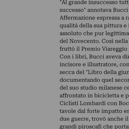
"Al grande insuccesso tutt
successo" annotava Bucci
Affermazione espressa a r
qualità della sua pittura e
assoluto che pur legittima
del Novecento. Così nella 
fruttò il Premio Viareggio p
Con i libri, Bucci aveva di
incisore e illustratore, co
secca del "Libro della giun
documentando quel second
del suo studio milanese c
affrontato in bicicletta e
Ciclisti Lombardi con Bocc
tavole dal forte impatto e
due guerre, trovò anche il
grandi piroscafi che portav