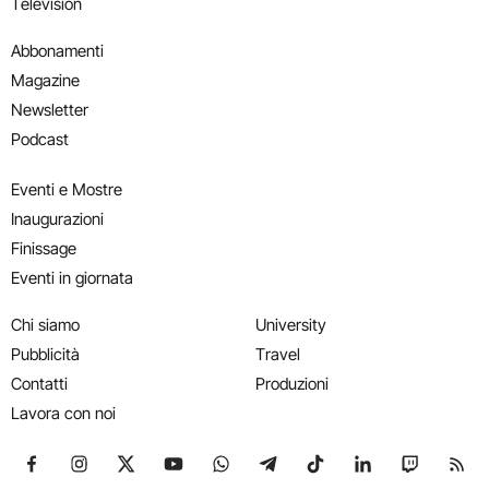
Television
Abbonamenti
Magazine
Newsletter
Podcast
Eventi e Mostre
Inaugurazioni
Finissage
Eventi in giornata
Chi siamo
University
Pubblicità
Travel
Contatti
Produzioni
Lavora con noi
Seguici su Facebook
Seguici su Instagram
Seguici su X
Seguici su YouTube
Seguici su WhatsApp
Seguici su Telegram
Seguici su TikTok
Seguici su Link
Seguici su
Segui