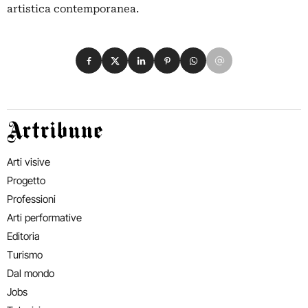
artistica contemporanea.
Condividi su Facebook
Condividi su X
Condividi su LinkedIn
Condividi su Pinterest
Condividi su WhatsApp
Condividi su Email
Artribune
Arti visive
Progetto
Professioni
Arti performative
Editoria
Turismo
Dal mondo
Jobs