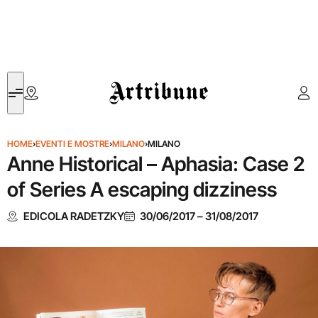
Artribune
HOME
›
EVENTI E MOSTRE
›
MILANO
›
MILANO
Anne Historical – Aphasia: Case 2
of Series A escaping dizziness
EDICOLA RADETZKY
30/06/2017
–
31/08/2017