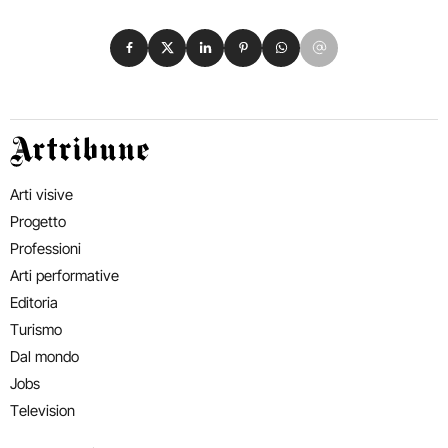
Condividi su Facebook
Condividi su X
Condividi su LinkedIn
Condividi su Pinterest
Condividi su WhatsApp
Condividi su Email
Artribune
Arti visive
Progetto
Professioni
Arti performative
Editoria
Turismo
Dal mondo
Jobs
Television