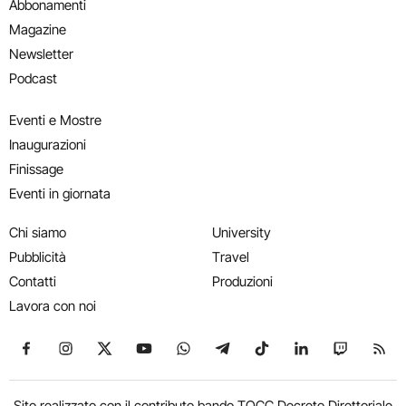
Abbonamenti
Magazine
Newsletter
Podcast
Eventi e Mostre
Inaugurazioni
Finissage
Eventi in giornata
Chi siamo
University
Pubblicità
Travel
Contatti
Produzioni
Lavora con noi
Seguici su Facebook
Seguici su Instagram
Seguici su X
Seguici su YouTube
Seguici su WhatsApp
Seguici su Telegram
Seguici su TikTok
Seguici su Link
Seguici su
Segui
Sito realizzato con il contributo bando TOCC Decreto Direttoriale