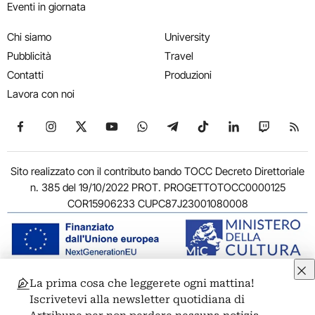
Eventi in giornata
Chi siamo
University
Pubblicità
Travel
Contatti
Produzioni
Lavora con noi
Seguici su Facebook
Seguici su Instagram
Seguici su X
Seguici su YouTube
Seguici su WhatsApp
Seguici su Telegram
Seguici su TikTok
Seguici su Link
Seguici su
Segui
Sito realizzato con il contributo bando TOCC Decreto Direttoriale
n. 385 del 19/10/2022 PROT. PROGETTOTOCC0000125
COR15906233 CUPC87J23001080008
La prima cosa che leggerete ogni mattina!
© 2011-2026 ARTRIBUNE srl – Corso Vittorio Emanuele II, 287 –
Iscrivetevi alla newsletter quotidiana di
00186 Roma - P.I. 11381581005