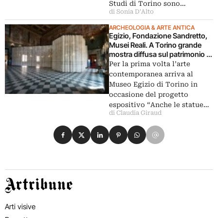
Studi di Torino sono…
di Sonia D'Alto
ARCHEOLOGIA & ARTE ANTICA
Egizio, Fondazione Sandretto,
Musei Reali. A Torino grande
mostra diffusa sul patrimonio in
rovina
Per la prima volta l’arte
contemporanea arriva al
Museo Egizio di Torino in
occasione del progetto
espositivo “Anche le statue…
di Claudia Giraud
Condividi su Facebook
Condividi su X
Condividi su LinkedIn
Condividi su Pinterest
Condividi su WhatsApp
Condividi su Email
Artribune
Arti visive