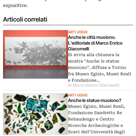
espositive.
Articoli correlati
ARTI VISIVE
Anche le città muoiono.
L’editoriale di Marco Enrico
Giacomelli
Si avvia alla chiusura la
mostra “Anche le statue
muoiono”, diffusa a Torino
fra Museo Egizio, Musei Reali
e Fondazione…
di Marco Enrico Giacomelli
ARTI VISIVE
Anche le statue muoiono?
Museo Egizio, Musei Reali,
Fondazione Sandretto Re
Rebaudengo e Centro
Ricerche Archeologiche e
Scavi dell’Università degli