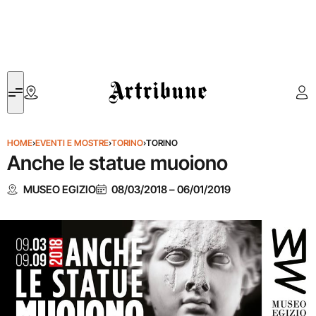
Artribune
HOME
›
EVENTI E MOSTRE
›
TORINO
›
TORINO
Anche le statue muoiono
MUSEO EGIZIO
08/03/2018
–
06/01/2019