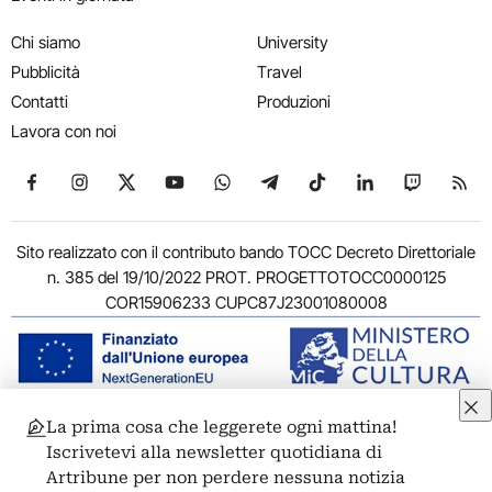
Chi siamo
University
Pubblicità
Travel
Contatti
Produzioni
Lavora con noi
Seguici su Facebook
Seguici su Instagram
Seguici su X
Seguici su YouTube
Seguici su WhatsApp
Seguici su Telegram
Seguici su TikTok
Seguici su Link
Seguici su
Segui
Sito realizzato con il contributo bando TOCC Decreto Direttoriale
n. 385 del 19/10/2022 PROT. PROGETTOTOCC0000125
COR15906233 CUPC87J23001080008
La prima cosa che leggerete ogni mattina!
© 2011-2026 ARTRIBUNE srl – Corso Vittorio Emanuele II, 287 –
Iscrivetevi alla newsletter quotidiana di
00186 Roma - P.I. 11381581005
Artribune per non perdere nessuna notizia
Privacy: Responsabile della protezione dei dati personali