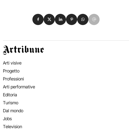
Condividi su Facebook
Condividi su X
Condividi su LinkedIn
Condividi su Pinterest
Condividi su WhatsApp
Condividi su Email
Artribune
Arti visive
Progetto
Professioni
Arti performative
Editoria
Turismo
Dal mondo
Jobs
Television