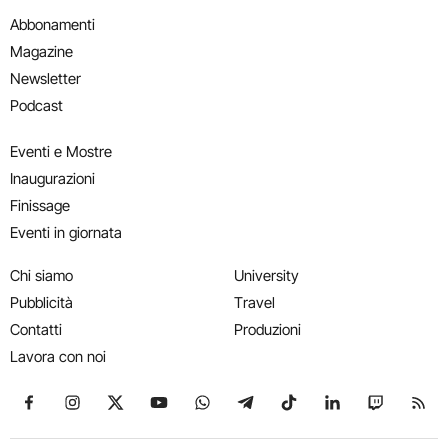
Abbonamenti
Magazine
Newsletter
Podcast
Eventi e Mostre
Inaugurazioni
Finissage
Eventi in giornata
Chi siamo
University
Pubblicità
Travel
Contatti
Produzioni
Lavora con noi
Seguici su Facebook
Seguici su Instagram
Seguici su X
Seguici su YouTube
Seguici su WhatsApp
Seguici su Telegram
Seguici su TikTok
Seguici su Link
Seguici su
Segui