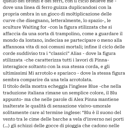
quello dei bronzi e dei ferri, con il ciclo Believe me -
dove una linea di ferro guizza duplicandosi con la
propria ombra in un gioco di moltiplicazione delle
curve che disegnano, letteralmente, lo spazio-, le
sculture Waiting for -con la figura stilizzata che si
affaccia da una sorta di trampolino, come a guardare il
mondo da lontano, indecisa se partecipare o meno alla
affannosa vita di noi comuni mortali; infine il ciclo delle
corde suddiviso tra i “classici” Alias - dove la figura
stilizzata -che caratterizza tutti i lavori di Pinna-
interagisce soltanto con la sua stessa corda, e gli
ultimissimi Mi arrotolo e sparisco - dove la stessa figura
sembra comparire da una tela arrotolata.
Il titolo della mostra echeggia l’inglese Blue -che nella
traduzione italiana rimane un semplice colore, il Blu
appunto- ma che nelle parole di Alex Pinna mantiene
inalterate le qualità di sensazione visivo-umorale
solitamente care al termine inglese: “Blu è il suono del
vento tra le cime delle barche a vela d’inverno nei porti
(…) gli schizzi delle gocce di pioggia che cadono nelle