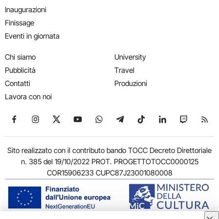
Inaugurazioni
Finissage
Eventi in giornata
Chi siamo
University
Pubblicità
Travel
Contatti
Produzioni
Lavora con noi
Seguici su Facebook
Seguici su Instagram
Seguici su X
Seguici su YouTube
Seguici su WhatsApp
Seguici su Telegram
Seguici su TikTok
Seguici su Link
Seguici su
Segui
Sito realizzato con il contributo bando TOCC Decreto Direttoriale
n. 385 del 19/10/2022 PROT. PROGETTOTOCC0000125
COR15906233 CUPC87J23001080008