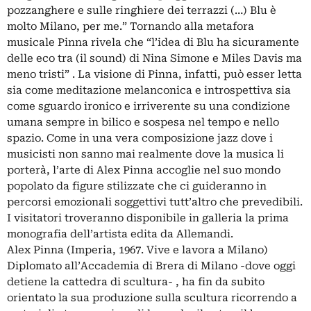
pozzanghere e sulle ringhiere dei terrazzi (…) Blu è
molto Milano, per me.” Tornando alla metafora
musicale Pinna rivela che “l’idea di Blu ha sicuramente
delle eco tra (il sound) di Nina Simone e Miles Davis ma
meno tristi” . La visione di Pinna, infatti, può esser letta
sia come meditazione melanconica e introspettiva sia
come sguardo ironico e irriverente su una condizione
umana sempre in bilico e sospesa nel tempo e nello
spazio. Come in una vera composizione jazz dove i
musicisti non sanno mai realmente dove la musica li
porterà, l’arte di Alex Pinna accoglie nel suo mondo
popolato da figure stilizzate che ci guideranno in
percorsi emozionali soggettivi tutt’altro che prevedibili.
I visitatori troveranno disponibile in galleria la prima
monografia dell’artista edita da Allemandi.
Alex Pinna (Imperia, 1967. Vive e lavora a Milano)
Diplomato all’Accademia di Brera di Milano -dove oggi
detiene la cattedra di scultura- , ha fin da subito
orientato la sua produzione sulla scultura ricorrendo a