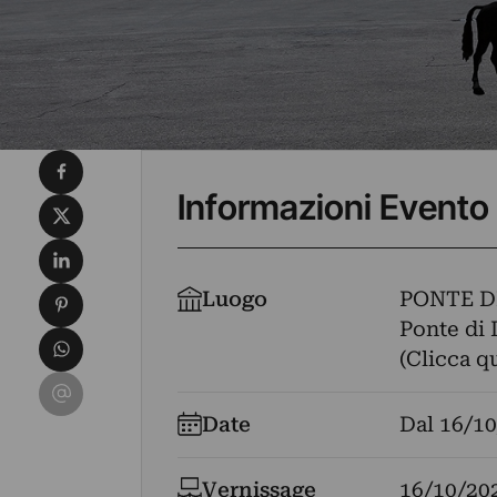
Condividi su Facebook
Informazioni Evento
Condividi su X
Condividi su LinkedIn
Condividi su Pinterest
Luogo
PONTE D
Ponte di 
Condividi su WhatsApp
(Clicca q
Condividi su Email
Date
Dal
16/10
Vernissage
16/10/20