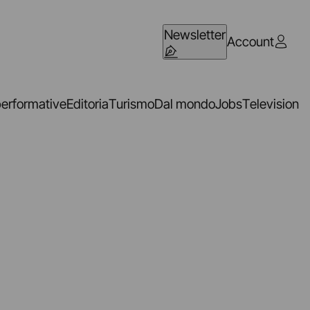
Newsletter
Account
performative
Editoria
Turismo
Dal mondo
Jobs
Television