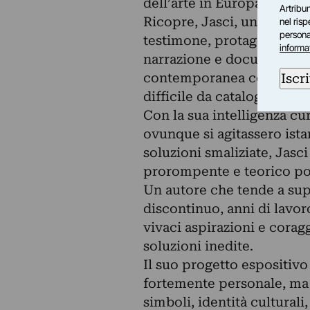
dell’arte in Europa.
Artribun
Ricopre, Jasci, una funzio
nel ris
personal
testimone, protagonista e 
informa
narrazione e documentazion
contemporanea con la sua p
Iscri
difficile da catalogare e d
Con la sua intelligenza cu
ovunque si agitassero istanz
soluzioni smaliziate, Jasc
prorompente e teorico po
Un autore che tende a supe
discontinuo, anni di lavoro
vivaci aspirazioni e coragg
soluzioni inedite.
Il suo progetto espositivo
fortemente personale, ma 
simboli, identità culturali