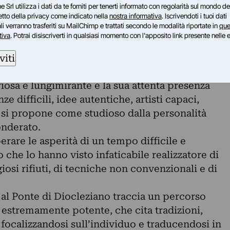
e Srl utilizza i dati da te forniti per tenerti informato con regolarità sul mondo del
ne esemplare come vitale ispiratore, inevitabile
petto della privacy come indicato nella
nostra informativa
. Iscrivendoti i tuoi dati
i verranno trasferiti su MailChimp e trattati secondo le modalità riportate in
que
soprattutto memoria infallibile per una
tiva
. Potrai disiscriverti in qualsiasi momento con l'apposito link presente nelle 
e di oltre mezzo secolo di dibattito dell’arte
ittura-fotografia nobile e irriverente, talora
viti
escrivere.
riosa e lungimirante e la sua attenta presenza
e difficili, idee autentiche, artisti capaci,
i si propone come studioso dalla personalità
nderato.
rare le asperità di un tempo difficile e
 che lo hanno visto infaticabile realizzatore di
iosi rifiuti, di tecniche non convenzionali e di
 al Ponte di Diocleziano traccia un percorso
estremamente potente, che cita tradizioni,
, focalizzandosi sull’individuo e traducendosi in