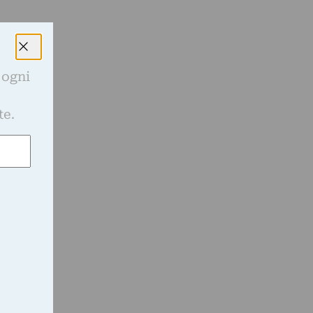
 ogni
e
te.
a