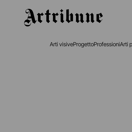
Artribune
Arti visive
Progetto
Professioni
Arti 