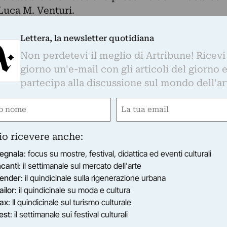
Luca M. Venturi.
 Jasci è per immagini che combinano fotografia e
 un protagonista autobiografico che si pone in
Lettera, la newsletter quotidiana
te le avversità, ma anche con le bellezze dei
Non perdetevi il meglio di Artribune! Ricevi
’arte.
giorno un'e-mail con gli articoli del giorno 
na cinquantina di opere di pittura,
partecipa alla discussione sul mondo dell'ar
terracotta, resina, marmo e si caratterizza per il
e
Email
ità e incanto degli spazi scanditi dalle opere.
 cuore del ponte, si accede alla Camera dei
ired)
(Required)
del piacere, Camera della Tempesta, fino allo
io ricevere anche:
e tra i fiori, i vetri della Memoria trasparente. E,
egnala
: focus su mostre, festival, didattica ed eventi culturali
esoro dell’Arte.
ncanti
: il settimanale sul mercato dell'arte
ci è ben nota a livello internazionale, in
ender
: il quindicinale sulla rigenerazione urbana
resenza e del suo ruolo straordinario nella Stori
ailor
: il quindicinale su moda e cultura
n’epoca singolare, dal 1969 al 1979. Con lui, una
ax
: Il quindicinale sul turismo culturale
est
: il settimanale sui festival culturali
sti che hanno saputo fare di Milano una capitale