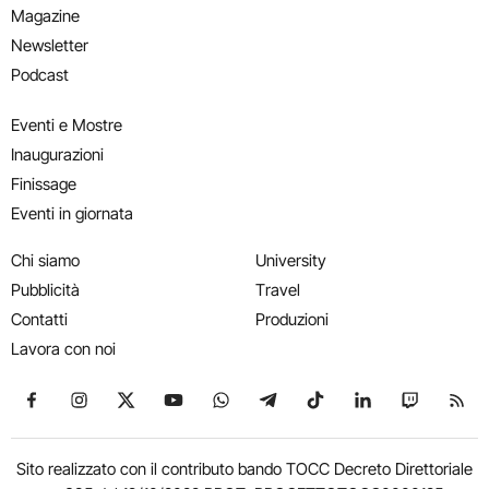
Magazine
Newsletter
Podcast
Eventi e Mostre
Inaugurazioni
Finissage
Eventi in giornata
Chi siamo
University
Pubblicità
Travel
Contatti
Produzioni
Lavora con noi
Seguici su Facebook
Seguici su Instagram
Seguici su X
Seguici su YouTube
Seguici su WhatsApp
Seguici su Telegram
Seguici su TikTok
Seguici su Link
Seguici su
Segui
Sito realizzato con il contributo bando TOCC Decreto Direttoriale