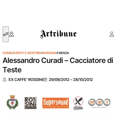
Artribune
HOME
›
EVENTI E MOSTRE
›
RAVENNA
›
FAENZA
Alessandro Curadi – Cacciatore di
Teste
EX CAFFE' ROSSINI
29/09/2012
–
28/10/2012