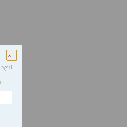
 ogni
e
te.