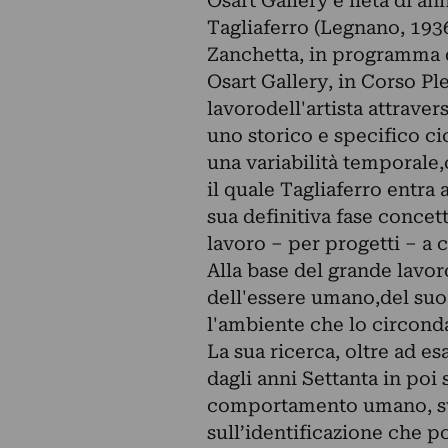
Osart Gallery è lieta di an
Tagliaferro (Legnano, 1936
Zanchetta, in programma d
Osart Gallery, in Corso Ple
lavorodell'artista attrave
uno storico e specifico 
una variabilità temporale
il quale Tagliaferro entra 
sua definitiva fase conce
lavoro – per progetti – a c
Alla base del grande lavoro
dell'essere umano,del suo
l'ambiente che lo circond
La sua ricerca, oltre ad e
dagli anni Settanta in poi 
comportamento umano, svi
sull’identificazione che 