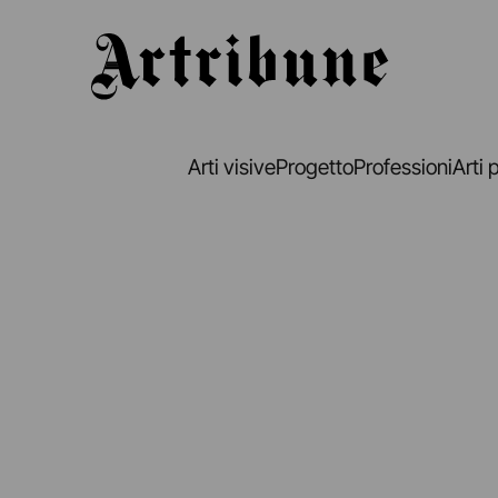
Artribune
Arti visive
Progetto
Professioni
Arti 