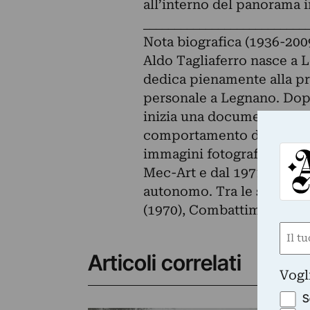
all’interno del panorama i
__________________________
Nota biografica (1936-200
Aldo Tagliaferro nasce a L
dedica pienamente alla pro
personale a Legnano. Dopo
inizia una documentazione 
comportamento dell'uomo. P
immagini fotografiche rec
Mec-Art e dal 1971 in poi
autonomo. Tra le sue espo
(1970), Combattimento pe
Nom
(Requ
Articoli correlati
First
Vogl
S