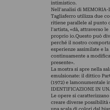
intimistico.
Nell'analisi di MEMORIA-
Tagliaferro utilizza due c
ritiene parallele al punt
l'artista, «dà, attraverso
proprio io.Questo può di
perché il nostro comporta
esperienze assimilate e la
continuamente a modificar
presente».
La mostra si apre nella sa
emulsionate: il dittico
(1972) e lamonumentale ins
IDENTIFICAZIONE IN UN
Le opere si caratterizzano 
creare diverse possibilità d
una scala di colori dal bia