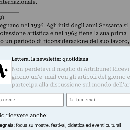
nternazionale.
________
9)
egnano nel 1936. Agli inizi degli anni Sessanta si
fessione artistica e nel 1963 tiene la sua prima
 un periodo di riconsiderazione del suo lavoro,
e un'analisi del contesto socio-politico e del
er essere più vicino alla realtà utilizza delle
Lettera, la newsletter quotidiana
uperate dalla cronaca. Nel 1969 aderisce alla
Non perdetevi il meglio di Artribune! Ricevi
 prosegue la ricerca fotografica in modo
giorno un'e-mail con gli articoli del giorno 
sizioni ricordiamo la XXXV Biennale di Venezia
partecipa alla discussione sul mondo dell'ar
r un'immagine (1973), Fotomedia (1974-1975).
e
Email
ired)
(Required)
io ricevere anche:
egnala
: focus su mostre, festival, didattica ed eventi culturali