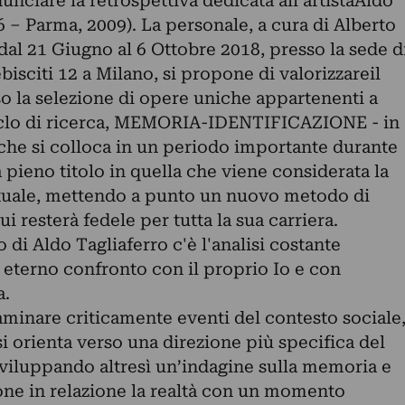
nunciare la retrospettiva dedicata all'artistaAldo
 – Parma, 2009). La personale, a cura di Alberto
al 21 Giugno al 6 Ottobre 2018, presso la sede d
bisciti 12 a Milano, si propone di valorizzareil
rso la selezione di opere uniche appartenenti a
ciclo di ricerca, MEMORIA-IDENTIFICAZIONE - in
,che si colloca in un periodo importante durante
a pieno titolo in quella che viene considerata la
ttuale, mettendo a punto un nuovo metodo di
ui resterà fedele per tutta la sua carriera.
 di Aldo Tagliaferro c'è l'analisi costante
 eterno confronto con il proprio Io e con
a.
saminare criticamente eventi del contesto sociale
si orienta verso una direzione più specifica del
luppando altresì un’indagine sulla memoria e
pone in relazione la realtà con un momento