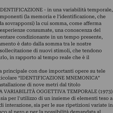
IDENTIFICAZIONE - in una variabilità temporale,
omponenti (la memoria e l’identificazione, che
o da sovrapporsi) la cui somma, come afferma
 le esperienze consumate, una conoscenza del
ventare condizionante in un tempo presente,
mento è dato dalla somma tra le nostre
 sollecitazione di nuovi stimoli, che tendono
lo, in rapporto al tempo reale che è il
la principale con due importanti opere su tele
 Particolare “IDENTIFICAZIONE MNEMONICA”
tallazione di nove metri dal titolo
A VARIABILITÀ OGGETTIVA TEMPORALE (1973)
sia per l'utilizzo di un insieme di elementi teso a
i interazione, sia per le sue ripetizioni variate in
nco al nero e per la possibilità demandata al