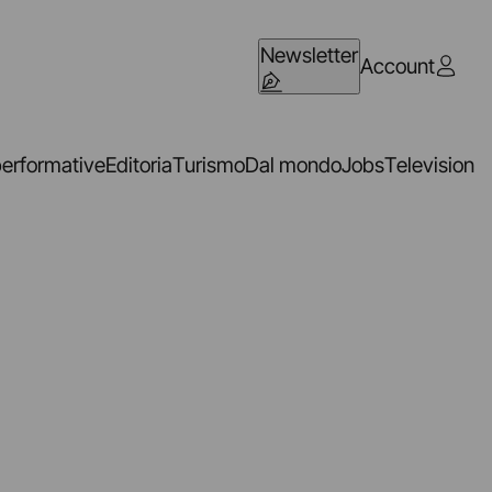
Newsletter
Account
performative
Editoria
Turismo
Dal mondo
Jobs
Television