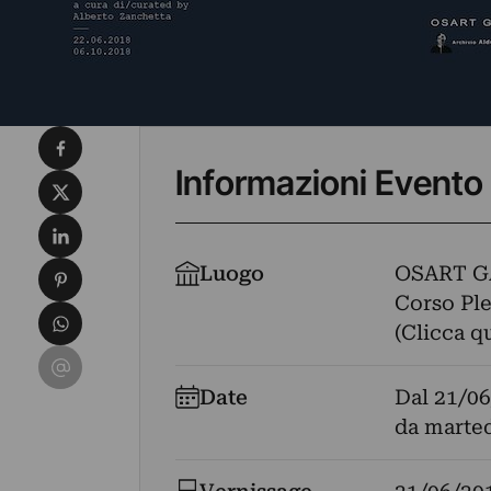
Condividi su Facebook
Informazioni Evento
Condividi su X
Condividi su LinkedIn
Condividi su Pinterest
Luogo
OSART G
Corso Pleb
Condividi su WhatsApp
(Clicca q
Condividi su Email
Date
Dal
21/06
da marted