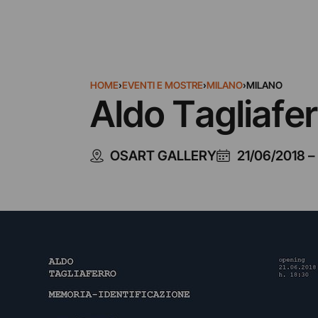
HOME
›
EVENTI E MOSTRE
›
MILANO
›
MILANO
Aldo Tagliafe
OSART GALLERY
21/06/2018
–