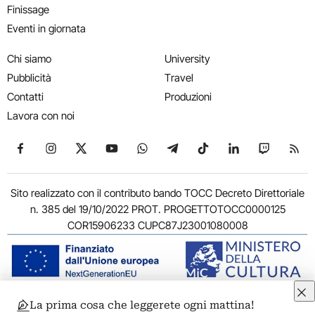
Finissage
Eventi in giornata
Chi siamo
University
Pubblicità
Travel
Contatti
Produzioni
Lavora con noi
Seguici su Facebook
Seguici su Instagram
Seguici su X
Seguici su YouTube
Seguici su WhatsApp
Seguici su Telegram
Seguici su TikTok
Seguici su Link
Seguici su
Segui
Sito realizzato con il contributo bando TOCC Decreto Direttoriale
n. 385 del 19/10/2022 PROT. PROGETTOTOCC0000125
COR15906233 CUPC87J23001080008
La prima cosa che leggerete ogni mattina!
© 2011-2026 ARTRIBUNE srl – Corso Vittorio Emanuele II, 287 –