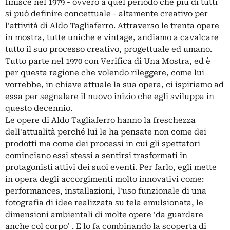
finisce nel 1979 - ovvero a quel periodo che più di tutti
si può definire concettuale - altamente creativo per
l'attività di Aldo Tagliaferro. Attraverso le trenta opere
in mostra, tutte uniche e vintage, andiamo a cavalcare
tutto il suo processo creativo, progettuale ed umano.
Tutto parte nel 1970 con Verifica di Una Mostra, ed è
per questa ragione che volendo rileggere, come lui
vorrebbe, in chiave attuale la sua opera, ci ispiriamo ad
essa per segnalare il nuovo inizio che egli sviluppa in
questo decennio.
Le opere di Aldo Tagliaferro hanno la freschezza
dell'attualità perché lui le ha pensate non come dei
prodotti ma come dei processi in cui gli spettatori
cominciano essi stessi a sentirsi trasformati in
protagonisti attivi dei suoi eventi. Per farlo, egli mette
in opera degli accorgimenti molto innovativi come:
performances, installazioni, l'uso funzionale di una
fotografia di idee realizzata su tela emulsionata, le
dimensioni ambientali di molte opere 'da guardare
anche col corpo' . E lo fa combinando la scoperta di