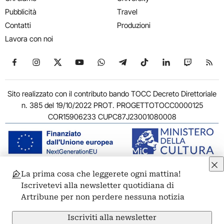
Pubblicità
Travel
Contatti
Produzioni
Lavora con noi
Seguici su Facebook
Seguici su Instagram
Seguici su X
Seguici su YouTube
Seguici su WhatsApp
Seguici su Telegram
Seguici su TikTok
Seguici su Link
Seguici su
Segui
Sito realizzato con il contributo bando TOCC Decreto Direttoriale
n. 385 del 19/10/2022 PROT. PROGETTOTOCC0000125
COR15906233 CUPC87J23001080008
La prima cosa che leggerete ogni mattina!
© 2011-2026 ARTRIBUNE srl – Corso Vittorio Emanuele II, 287 –
Iscrivetevi alla newsletter quotidiana di
00186 Roma - P.I. 11381581005
Artribune per non perdere nessuna notizia
Privacy: Responsabile della protezione dei dati personali
ARTRIBUNE srl – Corso Vittorio Emanuele II, 287 – 00186 Roma
Iscriviti alla newsletter
Termini e condizioni
Privacy Policy
Cookie Policy
Credits