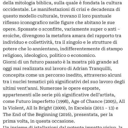
della mitologia biblica, sulla quale è fondata la cultura
occidentale. Le manifestazioni di crisi e decadenza di
questo modello culturale, trovano il loro puntuale
riflesso iconografico nelle figure che abitano le sue
opere. Spossate o sconfitte, variamente super o anti –
eroiche, divengono la metafora amara del rapporto tra
individuo e collettività, tra il singolo e le strutture di
potere che lo annientano, indifferentemente di stampo
religioso, ideologico, politico o economico.
Giorni di un futuro passato è la mostra più grande ad
oggi mai realizzata sul lavoro di Adrian Tranquilli,
concepita come un percorso inedito, attraverso alcuni
tra i nuclei tematici più significativi del suo lavoro degli
ultimi vent’anni. Numerose le opere esposte,
appartenenti alle serie più significative dell’artista,
come Futuro imperfetto (1998), Age of Chance (2005), All
Is Violent, All Is Bright (2009), In Excelsis (2011 - 13) e
The End of the Beginning (2016), presentata, per la
prima volta, in questa occasione.
Un insieme di istallazioni dal potente impatto visivo, la