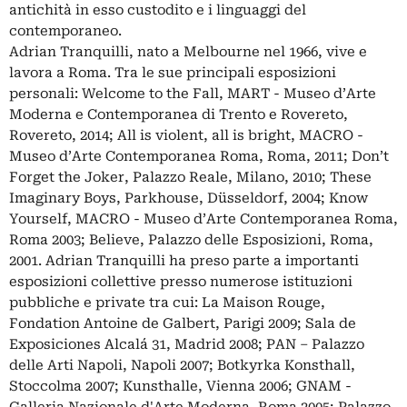
antichità in esso custodito e i linguaggi del
contemporaneo.
Adrian Tranquilli, nato a Melbourne nel 1966, vive e
lavora a Roma. Tra le sue principali esposizioni
personali: Welcome to the Fall, MART - Museo d’Arte
Moderna e Contemporanea di Trento e Rovereto,
Rovereto, 2014; All is violent, all is bright, MACRO -
Museo d’Arte Contemporanea Roma, Roma, 2011; Don’t
Forget the Joker, Palazzo Reale, Milano, 2010; These
Imaginary Boys, Parkhouse, Düsseldorf, 2004; Know
Yourself, MACRO - Museo d’Arte Contemporanea Roma,
Roma 2003; Believe, Palazzo delle Esposizioni, Roma,
2001. Adrian Tranquilli ha preso parte a importanti
esposizioni collettive presso numerose istituzioni
pubbliche e private tra cui: La Maison Rouge,
Fondation Antoine de Galbert, Parigi 2009; Sala de
Exposiciones Alcalá 31, Madrid 2008; PAN – Palazzo
delle Arti Napoli, Napoli 2007; Botkyrka Konsthall,
Stoccolma 2007; Kunsthalle, Vienna 2006; GNAM -
Galleria Nazionale d'Arte Moderna, Roma 2005; Palazzo