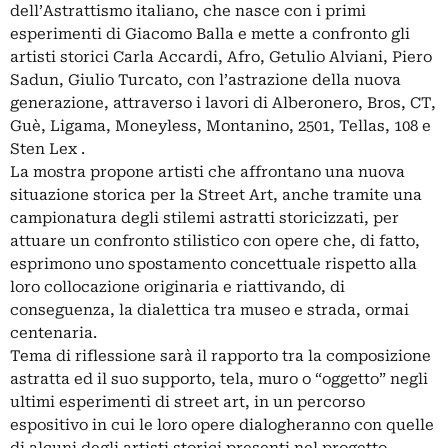
dell’Astrattismo italiano, che nasce con i primi
esperimenti di Giacomo Balla e mette a confronto gli
artisti storici Carla Accardi, Afro, Getulio Alviani, Piero
Sadun, Giulio Turcato, con l’astrazione della nuova
generazione, attraverso i lavori di Alberonero, Bros, CT,
Guè, Ligama, Moneyless, Montanino, 2501, Tellas, 108 e
Sten Lex .
La mostra propone artisti che affrontano una nuova
situazione storica per la Street Art, anche tramite una
campionatura degli stilemi astratti storicizzati, per
attuare un confronto stilistico con opere che, di fatto,
esprimono uno spostamento concettuale rispetto alla
loro collocazione originaria e riattivando, di
conseguenza, la dialettica tra museo e strada, ormai
centenaria.
Tema di riflessione sarà il rapporto tra la composizione
astratta ed il suo supporto, tela, muro o “oggetto” negli
ultimi esperimenti di street art, in un percorso
espositivo in cui le loro opere dialogheranno con quelle
di alcuni degli artisti storici presenti nel progetto