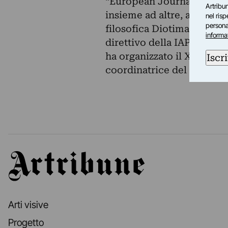
“European Journal of Wome
Artribun
insieme ad altre, alla pos
nel ris
personal
filosofica Diotima e con la
informa
direttivo della IAPh (Inte
ha organizzato il XII Simp
Iscri
coordinatrice del Master di 
Artribune
Arti visive
Progetto