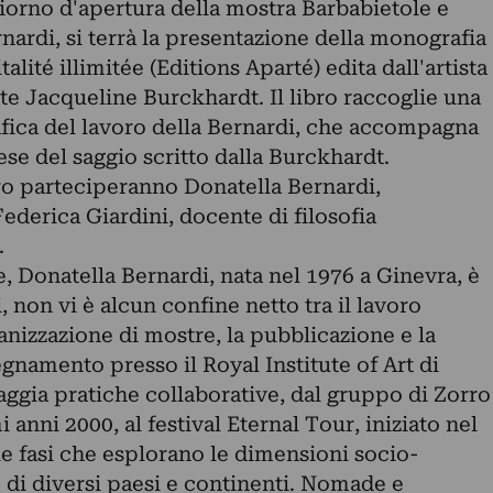
iorno d'apertura della mostra Barbabietole e
ardi, si terrà la presentazione della monografia
alité illimitée (Editions Aparté) edita dall'artista
rte Jacqueline Burckhardt. Il libro raccoglie una
ica del lavoro della Bernardi, che accompagna
ese del saggio scritto dalla Burckhardt.
bro parteciperanno Donatella Bernardi,
derica Giardini, docente di filosofia
.
e, Donatella Bernardi, nata nel 1976 a Ginevra, è
i, non vi è alcun confine netto tra il lavoro
rganizzazione di mostre, la pubblicazione e la
egnamento presso il Royal Institute of Art di
aggia pratiche collaborative, dal gruppo di Zorro
 anni 2000, al festival Eternal Tour, iniziato nel
ie fasi che esplorano le dimensioni socio-
 di diversi paesi e continenti. Nomade e