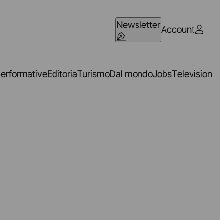
Newsletter
Account
performative
Editoria
Turismo
Dal mondo
Jobs
Television