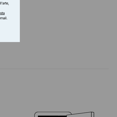
l'arte,
sta
email.
i