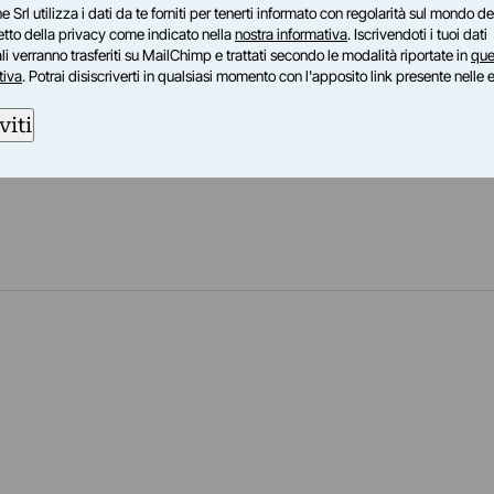
n’s Studies” (2000-2011), ha dato inizio,
e Srl utilizza i dati da te forniti per tenerti informato con regolarità sul mondo del
izione Matri_x. Collabora con la comunità
petto della privacy come indicato nella
nostra informativa
. Iscrivendoti i tuoi dati
i verranno trasferiti su MailChimp e trattati secondo le modalità riportate in
que
 Società delle letterate ed è nel comitato
tiva
. Potrai disiscriverti in qualsiasi momento con l'apposito link presente nelle 
rnationale Assoziation von Philosophinnen), di cu
osio internazionale (Roma 2006). E’ stata
viti
II livello in “Filosofia e interculturalità”