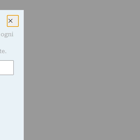
 ogni
e
te.