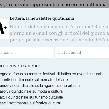
, la sua vita rappresenta il suo essere cittadina
ISR 2006/08.
 storica dell'arte svizzera. E' cresciuta a Praga,
Lettera, la newsletter quotidiana
erna. Durante i suoi studi come restauratrice
Non perdetevi il meglio di Artribune! Ricevi
 del Restauro a Roma, portava a termine
giorno un'e-mail con gli articoli del giorno 
ell'ICCROM (International Center for
partecipa alla discussione sul mondo dell'ar
tion, Roma) a Dublino, Segovia, Venezia.
e
Email
o Storia dell'Arte, Archeologia e Arte
ersità di Zurigo. Nel 1989, con la tesi di Laurea
ired)
(Required)
einer Verlebendigten Antike ha conseguito il
io ricevere anche:
 contemporanemante co-editrice e redattrice della
egnala
: focus su mostre, festival, didattica ed eventi culturali
membro del Consiglio di fondazione dell'Istituto
ncanti
: il settimanale sul mercato dell'arte
ender
: il quindicinale sulla rigenerazione urbana
eata in Filosofia presso l’Università di Pisa con
ailor
: il quindicinale su moda e cultura
 è attualmente docente di Filosofia politica
ax
: Il quindicinale sul turismo culturale
edattrice della rivista DWF dal 1996 e di
est
: il settimanale sui festival culturali