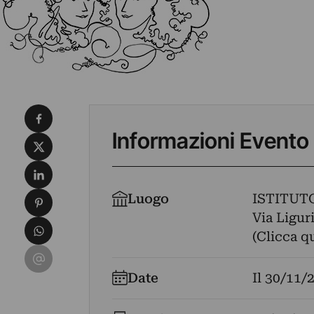
Condividi su Facebook
Informazioni Evento
Condividi su X
Condividi su LinkedIn
Condividi su Pinterest
Luogo
ISTITUT
Via Liguri
Condividi su WhatsApp
(Clicca q
Condividi su Email
Date
Il
30/11/