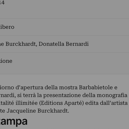
14
libero
ne Burckhardt
,
Donatella Bernardi
zione
iorno d’apertura della mostra Barbabietole e
ardi, si terrà la presentazione della monografia
alité illimitée (Editions Aparté) edita dall’artista
arte Jacqueline Burckhardt.
tampa