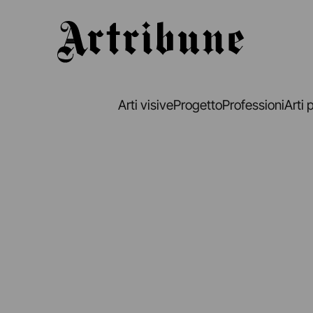
Artribune
Arti visive
Progetto
Professioni
Arti 