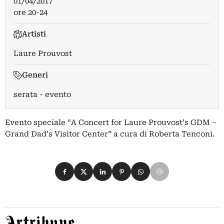
01/04/2017
ore 20-24
Artisti
Laure Prouvost
Generi
serata - evento
Evento speciale “A Concert for Laure Prouvost’s GDM –
Grand Dad’s Visitor Center” a cura di Roberta Tenconi.
Condividi su Facebook
Condividi su X
Condividi su LinkedIn
Condividi su Pinterest
Condividi su WhatsApp
Condividi su Email
Artribune