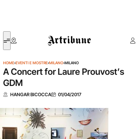
Artribune
HOME
›
EVENTI E MOSTRE
›
MILANO
›
MILANO
A Concert for Laure Prouvost’s
GDM
HANGAR BICOCCA
01/04/2017