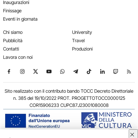
Inaugurazioni
Finissage
Eventi in giornata
Chi siamo
University
Pubblicità
Travel
Contatti
Produzioni
Lavora con noi
Seguici su Facebook
Seguici su Instagram
Seguici su X
Seguici su YouTube
Seguici su WhatsApp
Seguici su Telegram
Seguici su TikTok
Seguici su Link
Seguici su
Segui
Sito realizzato con il contributo bando TOCC Decreto Direttoriale
n. 385 del 19/10/2022 PROT. PROGETTOTOCC0000125
COR15906233 CUPC87J23001080008