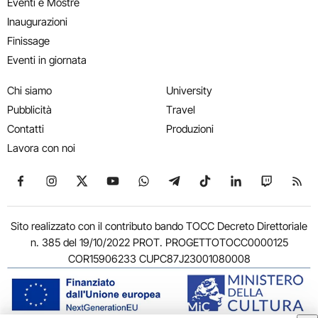
Eventi e Mostre
Inaugurazioni
Finissage
Eventi in giornata
Chi siamo
University
Pubblicità
Travel
Contatti
Produzioni
Lavora con noi
Seguici su Facebook
Seguici su Instagram
Seguici su X
Seguici su YouTube
Seguici su WhatsApp
Seguici su Telegram
Seguici su TikTok
Seguici su Link
Seguici su
Segui
Sito realizzato con il contributo bando TOCC Decreto Direttoriale
n. 385 del 19/10/2022 PROT. PROGETTOTOCC0000125
COR15906233 CUPC87J23001080008