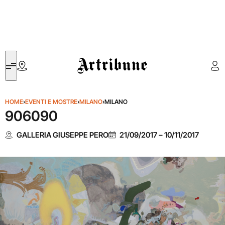
Artribune
HOME
›
EVENTI E MOSTRE
›
MILANO
›
MILANO
906090​
GALLERIA GIUSEPPE PERO
21/09/2017
–
10/11/2017