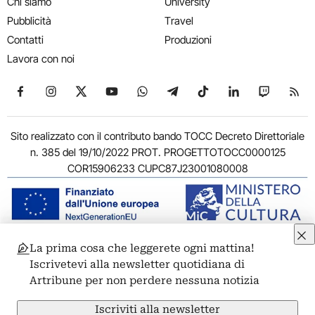
Chi siamo
University
Pubblicità
Travel
Contatti
Produzioni
Lavora con noi
Seguici su Facebook
Seguici su Instagram
Seguici su X
Seguici su YouTube
Seguici su WhatsApp
Seguici su Telegram
Seguici su TikTok
Seguici su Link
Seguici su
Segui
Sito realizzato con il contributo bando TOCC Decreto Direttoriale
n. 385 del 19/10/2022 PROT. PROGETTOTOCC0000125
COR15906233 CUPC87J23001080008
La prima cosa che leggerete ogni mattina!
© 2011-2026 ARTRIBUNE srl – Corso Vittorio Emanuele II, 287 –
Iscrivetevi alla newsletter quotidiana di
00186 Roma - P.I. 11381581005
Artribune per non perdere nessuna notizia
Privacy: Responsabile della protezione dei dati personali
ARTRIBUNE srl – Corso Vittorio Emanuele II, 287 – 00186 Roma
Iscriviti alla newsletter