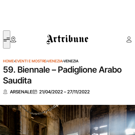
Artribune
HOME
›
EVENTI E MOSTRE
›
VENEZIA
›
VENEZIA
59. Biennale – Padiglione Arabo
Saudita
ARSENALE
21/04/2022
–
27/11/2022