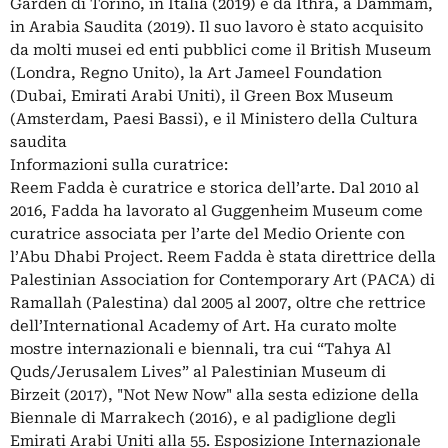
Garden di Torino, in Italia (2019) e da Ithra, a Dammam,
in Arabia Saudita (2019). Il suo lavoro è stato acquisito
da molti musei ed enti pubblici come il British Museum
(Londra, Regno Unito), la Art Jameel Foundation
(Dubai, Emirati Arabi Uniti), il Green Box Museum
(Amsterdam, Paesi Bassi), e il Ministero della Cultura
saudita
Informazioni sulla curatrice:
Reem Fadda è curatrice e storica dell’arte. Dal 2010 al
2016, Fadda ha lavorato al Guggenheim Museum come
curatrice associata per l’arte del Medio Oriente con
l’Abu Dhabi Project. Reem Fadda è stata direttrice della
Palestinian Association for Contemporary Art (PACA) di
Ramallah (Palestina) dal 2005 al 2007, oltre che rettrice
dell’International Academy of Art. Ha curato molte
mostre internazionali e biennali, tra cui “Tahya Al
Quds/Jerusalem Lives” al Palestinian Museum di
Birzeit (2017), "Not New Now" alla sesta edizione della
Biennale di Marrakech (2016), e al padiglione degli
Emirati Arabi Uniti alla 55. Esposizione Internazionale