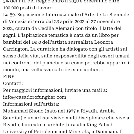
3% del PIL del Regno entro il 2030 e creeranno oltre
100.000 posti di lavoro.
La 59. Esposizione Internazionale d’Arte de La Biennale
di Venezia si terrà dal 23 aprile 2022 al 27 novembre
2022, curata da Cecilia Alemani con titolo Il latte dei
sogni. L’ispirazione tematica è nata da un libro per
bambini del 1950 dell’artista surrealista Leonora
Carrington. La curatrice ha dialogato con gli artisti sul
senso della vita, sulle responsabilità degli esseri umani
nei confronti del pianeta e su come potrebbe apparire il
mondo, una volta svuotato dei suoi abitanti.
FINE
Contatti:
Per maggiori informazioni, inviare una mail a:
info@casadorofungher.com
Informazioni sull’artista:
Muhannad Shono (nato nel 1977 a Riyadh, Arabia
Saudita) è un artista visivo multidisciplinare che vive a
Riyadh, laureato in architettura alla King Fahad
University of Petroleum and Minerals, a Dammam. Il