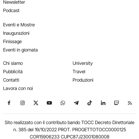
Newsletter
Podcast
Eventi e Mostre
Inaugurazioni
Finissage
Eventi in giornata
Chi siamo
University
Pubblicità
Travel
Contatti
Produzioni
Lavora con noi
Seguici su Facebook
Seguici su Instagram
Seguici su X
Seguici su YouTube
Seguici su WhatsApp
Seguici su Telegram
Seguici su TikTok
Seguici su Link
Seguici su
Segui
Sito realizzato con il contributo bando TOCC Decreto Direttoriale
n. 385 del 19/10/2022 PROT. PROGETTOTOCC0000125
COR15906233 CUPC87J23001080008