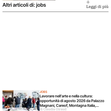
Altri articoli di: jobs
Leggi di più
JOBS
Lavorare nell’arte e nella cultura:
opportunità di agosto 2026 da Palazzo
Magnani, Careof, Montagna Italia,
di Claudia Giraud
Fondazione CR Firenze