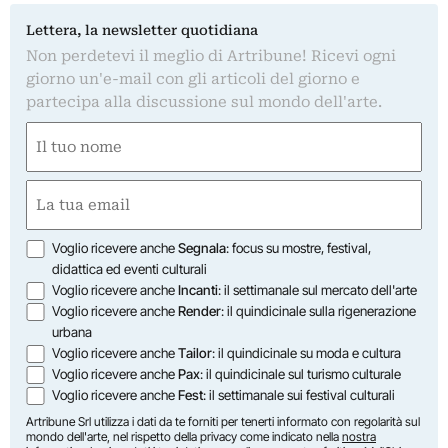
Lettera, la newsletter quotidiana
Non perdetevi il meglio di Artribune! Ricevi ogni
giorno un'e-mail con gli articoli del giorno e
partecipa alla discussione sul mondo dell'arte.
Nome
(Obbligatorio)
Nome
Email
(Obbligatorio)
Opzioni
Voglio ricevere anche
Segnala
: focus su mostre, festival,
didattica ed eventi culturali
Voglio ricevere anche
Incanti
: il settimanale sul mercato dell'arte
Voglio ricevere anche
Render
: il quindicinale sulla rigenerazione
urbana
Voglio ricevere anche
Tailor
: il quindicinale su moda e cultura
Voglio ricevere anche
Pax
: il quindicinale sul turismo culturale
Voglio ricevere anche
Fest
: il settimanale sui festival culturali
Artribune Srl utilizza i dati da te forniti per tenerti informato con regolarità sul
mondo dell'arte, nel rispetto della privacy come indicato nella
nostra