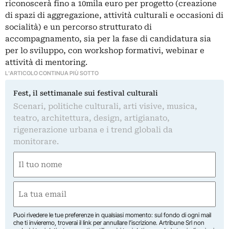
riconoscerà fino a 10mila euro per progetto (creazione
di spazi di aggregazione, attività culturali e occasioni di
socialità) e un percorso strutturato di
accompagnamento, sia per la fase di candidatura sia
per lo sviluppo, con workshop formativi, webinar e
attività di mentoring.
L'ARTICOLO CONTINUA PIÙ SOTTO
Fest, il settimanale sui festival culturali
Scenari, politiche culturali, arti visive, musica,
teatro, architettura, design, artigianato,
rigenerazione urbana e i trend globali da
monitorare.
Nome
(Obbligatorio)
Nome
Email
(Obbligatorio)
Puoi rivedere le tue preferenze in qualsiasi momento: sul fondo di ogni mail
che ti invieremo, troverai il link per annullare l’iscrizione. Artribune Srl non