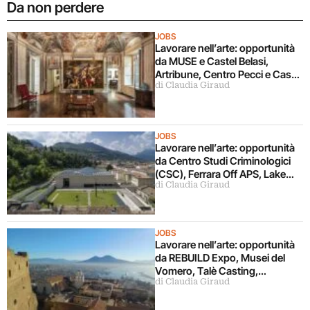
Da non perdere
JOBS
Lavorare nell’arte: opportunità
da MUSE e Castel Belasi,
Artribune, Centro Pecci e Casa
di Claudia Giraud
Masaccio, Comune di Genova
JOBS
Lavorare nell’arte: opportunità
da Centro Studi Criminologici
(CSC), Ferrara Off APS, Lake
di Claudia Giraud
Como Creativity Week, MART,
Viscontea Casa d’Aste
JOBS
Lavorare nell’arte: opportunità
da REBUILD Expo, Musei del
Vomero, Talè Casting,
di Claudia Giraud
Università di Sassari