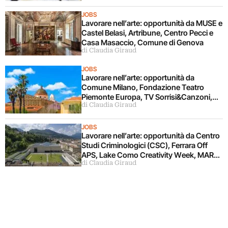
JOBS
Lavorare nell’arte: opportunità da MUSE e
Castel Belasi, Artribune, Centro Pecci e
Casa Masaccio, Comune di Genova
di Claudia Giraud
JOBS
Lavorare nell’arte: opportunità da
Comune Milano, Fondazione Teatro
Piemonte Europa, TV Sorrisi&Canzoni,
di Claudia Giraud
Fondazione Alghero
JOBS
Lavorare nell’arte: opportunità da Centro
Studi Criminologici (CSC), Ferrara Off
APS, Lake Como Creativity Week, MART,
di Claudia Giraud
Viscontea Casa d’Aste