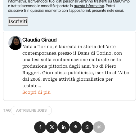
informativa
. Iscrivendoti i tuoi dati personali verranno trasferiti su MailChimp
e trattati secondo le modalità riportate in
questa informativa
. Potrai
disiscriverti in qualsiasi momento con l'apposito link presente nelle email.
Iscriviti
Claudia Giraud
Nata a Torino, è laureata in storia dell’arte
contemporanea presso il Dams di Torino, con
una tesi sulla contaminazione culturale nella
produzione pittorica degli anni '50 di Piero
Ruggeri. Giornalista pubblicista, iscritta all’Albo
dal 2006, svolge attività giornalistica per
testate…
Scopri di più
TAG
ARTRIBUNE JOBS
Condividi su Facebook
Condividi su X
Condividi su LinkedIn
Condividi su Pinterest
Condividi su WhatsApp
Condividi su Email