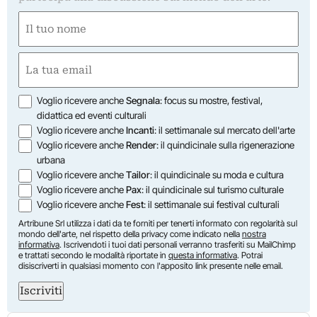
Nome
(Required)
First
Email
(Required)
Opzioni
Voglio ricevere anche
Segnala
: focus su mostre, festival,
didattica ed eventi culturali
Voglio ricevere anche
Incanti
: il settimanale sul mercato dell'arte
Voglio ricevere anche
Render
: il quindicinale sulla rigenerazione
urbana
Voglio ricevere anche
Tailor
: il quindicinale su moda e cultura
Voglio ricevere anche
Pax
: il quindicinale sul turismo culturale
Voglio ricevere anche
Fest
: il settimanale sui festival culturali
Artribune Srl utilizza i dati da te forniti per tenerti informato con regolarità sul
mondo dell'arte, nel rispetto della privacy come indicato nella
nostra
informativa
. Iscrivendoti i tuoi dati personali verranno trasferiti su MailChimp
e trattati secondo le modalità riportate in
questa informativa
. Potrai
disiscriverti in qualsiasi momento con l'apposito link presente nelle email.
Iscriviti