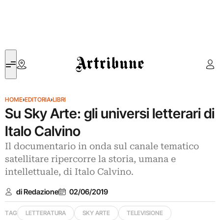
Artribune
HOME
›
EDITORIA
›
LIBRI
Su Sky Arte: gli universi letterari di
Italo Calvino
Il documentario in onda sul canale tematico
satellitare ripercorre la storia, umana e
intellettuale, di Italo Calvino.
di Redazione
02/06/2019
TAG
LETTERATURA
SKY ARTE
TELEVISIONE