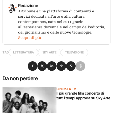
Redazione
Artribune è una piattaforma di contenuti e
servizi dedicata all’arte e alla cultura
contemporanea, nata nel 2011 grazie
all’esperienza decennale nel campo dell’editoria,
del giornalismo e delle nuove tecnologie.
Scopri di più
TAG
LETTERATURA
SKY ARTE
TELEVISIONE
Condividi su Facebook
Condividi su X
Condividi su LinkedIn
Condividi su Pinterest
Condividi su WhatsApp
Condividi su Email
Da non perdere
CINEMA & TV
Il più grande film concerto di
tutti i tempi approda su Sky Arte