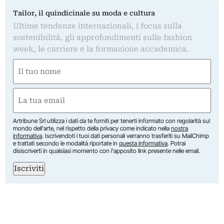
Tailor, il quindicinale su moda e cultura
Ultime tendenze internazionali, i focus sulla
sostenibilità, gli approfondimenti sulle fashion
week, le carriere e la formazione accademica.
Nome
(Required)
First
Email
(Required)
Artribune Srl utilizza i dati da te forniti per tenerti informato con regolarità sul
mondo dell'arte, nel rispetto della privacy come indicato nella
nostra
informativa
. Iscrivendoti i tuoi dati personali verranno trasferiti su MailChimp
e trattati secondo le modalità riportate in
questa informativa
. Potrai
disiscriverti in qualsiasi momento con l'apposito link presente nelle email.
Iscriviti