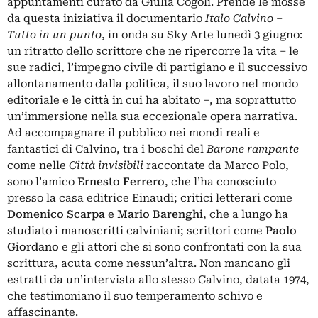
appuntamenti curato da Giulia Cogoli. Prende le mosse
da questa iniziativa il documentario
Italo Calvino ‒
Tutto in un punto
, in onda su Sky Arte lunedì 3 giugno:
un ritratto dello scrittore che ne ripercorre la vita – le
sue radici, l’impegno civile di partigiano e il successivo
allontanamento dalla politica, il suo lavoro nel mondo
editoriale e le città in cui ha abitato –, ma soprattutto
un’immersione nella sua eccezionale opera narrativa.
Ad accompagnare il pubblico nei mondi reali e
fantastici di Calvino, tra i boschi del
Barone rampante
come nelle
Città invisibili
raccontate da Marco Polo,
sono l’amico
Ernesto Ferrero
, che l’ha conosciuto
presso la casa editrice Einaudi; critici letterari come
Domenico Scarpa
e
Mario Barenghi
, che a lungo ha
studiato i manoscritti calviniani; scrittori come
Paolo
Giordano
e gli attori che si sono confrontati con la sua
scrittura, acuta come nessun’altra. Non mancano gli
estratti da un’intervista allo stesso Calvino, datata 1974,
che testimoniano il suo temperamento schivo e
affascinante.