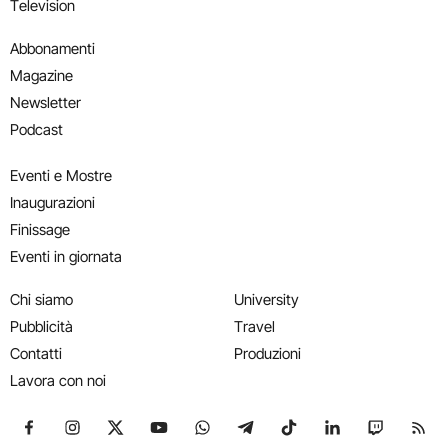
Television
Abbonamenti
Magazine
Newsletter
Podcast
Eventi e Mostre
Inaugurazioni
Finissage
Eventi in giornata
Chi siamo
University
Pubblicità
Travel
Contatti
Produzioni
Lavora con noi
Seguici su Facebook
Seguici su Instagram
Seguici su X
Seguici su YouTube
Seguici su WhatsApp
Seguici su Telegram
Seguici su TikTok
Seguici su Link
Seguici su
Segui