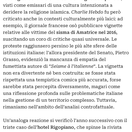
visti come emissari di una cultura intenzionata a
deridere la religione islamica.
Charlie Hebdo
fu però
criticato anche in contesti culturalmente più laici: ad
esempio, il giornale francese osò pubblicare vignette
relative alle vittime del
sisma di Amatrice nel 2016
,
suscitando un coro di critiche quasi universale. Le
proteste raggiunsero persino le più alte sfere delle
istituzioni italiane: l’allora presidente del Senato, Pietro
Grasso, evidenziò la mancanza di empatia del
fumettista autore di “
Seisme à l’italienne
“. La vignetta
non era divertente né ben costruita: se fosse stata
rispettata una tempistica comica più accurata, forse
sarebbe stata percepita diversamente, magari come
una riflessione profonda sulle problematiche italiane
nella gestione di un territorio complesso. Tuttavia,
rimaniamo nell’ambito dell’analisi controfattuale.
Un’analoga reazione si verificò l’anno successivo con il
triste caso dell’
hotel Rigopiano
, che spinse la rivista