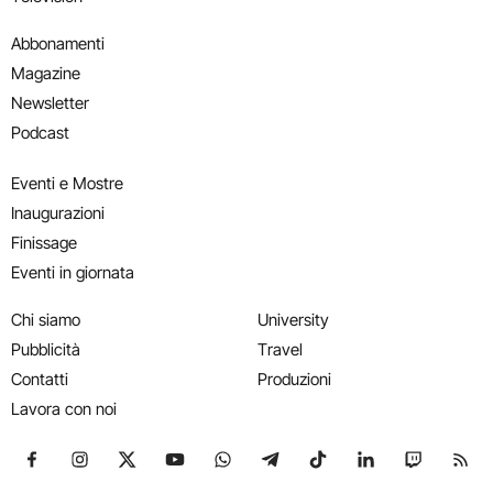
Abbonamenti
Magazine
Newsletter
Podcast
Eventi e Mostre
Inaugurazioni
Finissage
Eventi in giornata
Chi siamo
University
Pubblicità
Travel
Contatti
Produzioni
Lavora con noi
Seguici su Facebook
Seguici su Instagram
Seguici su X
Seguici su YouTube
Seguici su WhatsApp
Seguici su Telegram
Seguici su TikTok
Seguici su Link
Seguici su
Segui