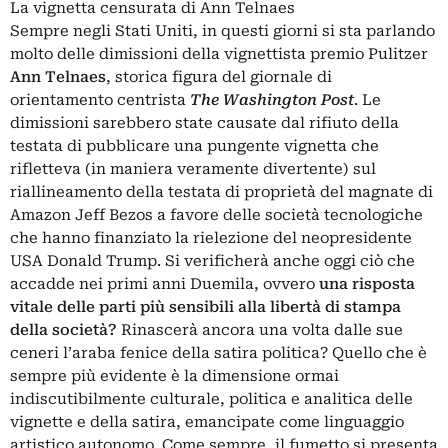
La vignetta censurata di Ann Telnaes
Sempre negli Stati Uniti, in questi giorni si sta parlando
molto delle dimissioni della vignettista premio Pulitzer
Ann Telnaes
, storica figura del giornale di
orientamento centrista
The Washington Post
. Le
dimissioni sarebbero state causate dal rifiuto della
testata di pubblicare una pungente vignetta che
rifletteva (in maniera veramente divertente) sul
riallineamento della testata di proprietà del magnate di
Amazon Jeff Bezos a favore delle società tecnologiche
che hanno finanziato la rielezione del neopresidente
USA Donald Trump. Si verificherà anche oggi ciò che
accadde nei primi anni Duemila, ovvero
una risposta
vitale delle parti più sensibili alla libertà di stampa
della società?
Rinascerà ancora una volta dalle sue
ceneri l’araba fenice della satira politica? Quello che è
sempre più evidente è la dimensione ormai
indiscutibilmente culturale, politica e analitica delle
vignette e della satira, emancipate come linguaggio
artistico autonomo. Come sempre, il fumetto si presenta