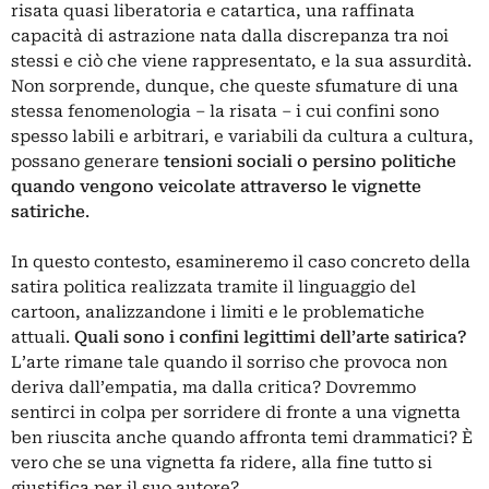
risata quasi liberatoria e catartica, una raffinata
capacità di astrazione nata dalla discrepanza tra noi
stessi e ciò che viene rappresentato, e la sua assurdità.
Non sorprende, dunque, che queste sfumature di una
stessa fenomenologia – la risata – i cui confini sono
spesso labili e arbitrari, e variabili da cultura a cultura,
possano generare
tensioni sociali o persino politiche
quando vengono veicolate attraverso le vignette
satiriche
.
In questo contesto, esamineremo il caso concreto della
satira politica realizzata tramite il linguaggio del
cartoon, analizzandone i limiti e le problematiche
attuali.
Quali sono i confini legittimi dell’arte satirica?
L’arte rimane tale quando il sorriso che provoca non
deriva dall’empatia, ma dalla critica? Dovremmo
sentirci in colpa per sorridere di fronte a una vignetta
ben riuscita anche quando affronta temi drammatici? È
vero che se una vignetta fa ridere, alla fine tutto si
giustifica per il suo autore?