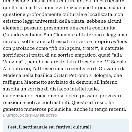
dimensione umana nella cultura antica, in particolare
quella latina. Il volume evidenzia come l’ironia sia una
questione profondamente culturale e localizzata: non
esistono leggi universali della risata, sebbene alcuni
elementi possano presentare una certa continuità.
Quando visitiamo San Clemente al Laterano e leggiamo
nei suoi sotterranei affrescati un vero e proprio
balloon
con parolacce come “
fili de le pute, traite!
“, è naturale
sorridere: si tratta di un sorriso empatico, quasi “alla
Vanzina” , per chi ha creato tali affreschi del VI Secolo.
Al contrario, l’affresco quattrocentesco di Giovanni da
Modena nella basilica di San Petronio a Bologna, che
raffigura Maometto seviziato da demoni all’inferno,
suscita un sorriso di distacco intellettuale,
evidenziando come diverse opere possano provocare
reazioni emotive contrastanti. Questo affresco ha
generato numerose polemiche, anche in tempi recenti.
L'ARTICOLO CONTINUA PIÙ SOTTO
Fest, il settimanale sui festival culturali