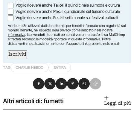
Voglio ricevere anche
Tailor
: il quindicinale su moda e cultura
Voglio ricevere anche
Pax
: il quindicinale sul turismo culturale
Voglio ricevere anche
Fest
: il settimanale sui festival culturali
Artribune Srl utilizza i dati da te forniti per tenerti informato con regolarità sul
mondo dell'arte, nel rispetto della privacy come indicato nella
nostra
informativa
. Iscrivendoti i tuoi dati personali verranno trasferiti su MailChimp
e trattati secondo le modalità riportate in
questa informativa
. Potrai
disiscriverti in qualsiasi momento con l'apposito link presente nelle email.
Iscriviti
TAG
CHARLIE HEBDO
SATIRA
Condividi su Facebook
Condividi su X
Condividi su LinkedIn
Condividi su Pinterest
Condividi su WhatsApp
Condividi su Email
Altri articoli di: fumetti
Leggi di più