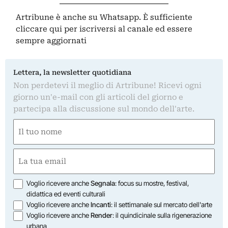
Artribune è anche su Whatsapp. È sufficiente
cliccare qui
per iscriversi al canale ed essere
sempre aggiornati
Lettera, la newsletter quotidiana
Non perdetevi il meglio di Artribune! Ricevi ogni
giorno un'e-mail con gli articoli del giorno e
partecipa alla discussione sul mondo dell'arte.
Nome
(Obbligatorio)
Nome
Email
(Obbligatorio)
Opzioni
Voglio ricevere anche
Segnala
: focus su mostre, festival,
didattica ed eventi culturali
Voglio ricevere anche
Incanti
: il settimanale sul mercato dell'arte
Voglio ricevere anche
Render
: il quindicinale sulla rigenerazione
urbana