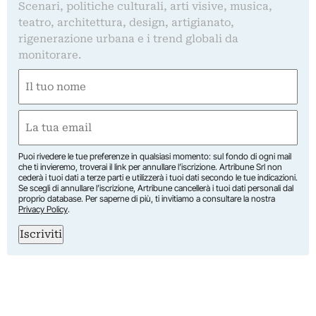
Scenari, politiche culturali, arti visive, musica,
teatro, architettura, design, artigianato,
rigenerazione urbana e i trend globali da
monitorare.
Nome
(Obbligatorio)
Nome
Email
(Obbligatorio)
Puoi rivedere le tue preferenze in qualsiasi momento: sul fondo di ogni mail
che ti invieremo, troverai il link per annullare l’iscrizione. Artribune Srl non
cederà i tuoi dati a terze parti e utilizzerà i tuoi dati secondo le tue indicazioni.
Se scegli di annullare l’iscrizione, Artribune cancellerà i tuoi dati personali dal
proprio database. Per saperne di più, ti invitiamo a consultare la nostra
Privacy Policy
.
Iscriviti