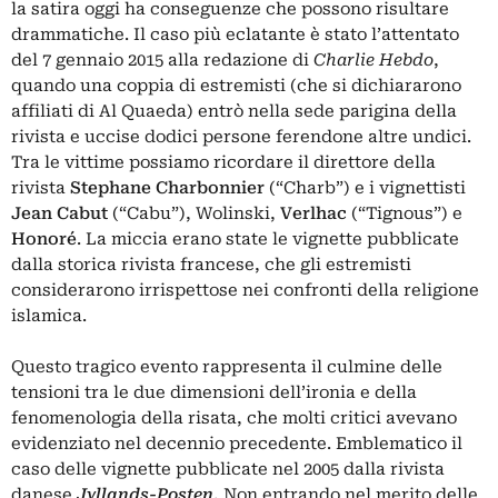
la satira oggi ha conseguenze che possono risultare
drammatiche. Il caso più eclatante è stato l’attentato
del 7 gennaio 2015 alla redazione di
Charlie Hebdo
,
quando una coppia di estremisti (che si dichiararono
affiliati di Al Quaeda) entrò nella sede parigina della
rivista e uccise dodici persone ferendone altre undici.
Tra le vittime possiamo ricordare il direttore della
rivista
Stephane Charbonnier
(“Charb”) e i vignettisti
Jean Cabut
(“Cabu”), Wolinski,
Verlhac
(“Tignous”) e
Honoré
. La miccia erano state le vignette pubblicate
dalla storica rivista francese, che gli estremisti
considerarono irrispettose nei confronti della religione
islamica.
Questo tragico evento rappresenta il culmine delle
tensioni tra le due dimensioni dell’ironia e della
fenomenologia della risata, che molti critici avevano
evidenziato nel decennio precedente. Emblematico il
caso delle vignette pubblicate nel 2005 dalla rivista
danese
Jyllands-Posten
.
Non entrando nel merito delle