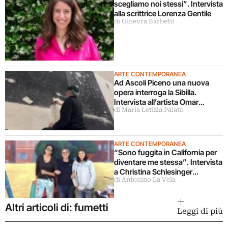
scegliamo noi stessi”. Intervista
alla scrittrice Lorenza Gentile
di Ginevra Barbetti
ARTE CONTEMPORANEA
Ad Ascoli Piceno una nuova
opera interroga la Sibilla.
Intervista all’artista Omar
di Maria Letizia Paiato
Galliani
ARTE CONTEMPORANEA
“Sono fuggita in California per
diventare me stessa”. Intervista
a Christina Schlesinger
di Antonino La Vela
delle Guerrilla Girls
Altri articoli di: fumetti
Leggi di più