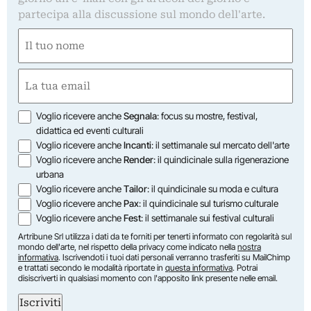
partecipa alla discussione sul mondo dell'arte.
Nome
(Required)
First
Email
(Required)
Opzioni
Voglio ricevere anche
Segnala
: focus su mostre, festival,
didattica ed eventi culturali
Voglio ricevere anche
Incanti
: il settimanale sul mercato dell'arte
Voglio ricevere anche
Render
: il quindicinale sulla rigenerazione
urbana
Voglio ricevere anche
Tailor
: il quindicinale su moda e cultura
Voglio ricevere anche
Pax
: il quindicinale sul turismo culturale
Voglio ricevere anche
Fest
: il settimanale sui festival culturali
Artribune Srl utilizza i dati da te forniti per tenerti informato con regolarità sul
mondo dell'arte, nel rispetto della privacy come indicato nella
nostra
informativa
. Iscrivendoti i tuoi dati personali verranno trasferiti su MailChimp
e trattati secondo le modalità riportate in
questa informativa
. Potrai
disiscriverti in qualsiasi momento con l'apposito link presente nelle email.
Iscriviti