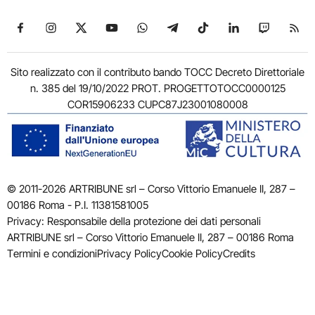
Seguici su Facebook
Seguici su Instagram
Seguici su X
Seguici su YouTube
Seguici su WhatsApp
Seguici su Telegram
Seguici su TikTok
Seguici su Link
Seguici su
Segui
Sito realizzato con il contributo bando TOCC Decreto Direttoriale
n. 385 del 19/10/2022 PROT. PROGETTOTOCC0000125
COR15906233 CUPC87J23001080008
© 2011-2026 ARTRIBUNE srl – Corso Vittorio Emanuele II, 287 –
00186 Roma - P.I. 11381581005
Privacy: Responsabile della protezione dei dati personali
ARTRIBUNE srl – Corso Vittorio Emanuele II, 287 – 00186 Roma
Termini e condizioni
Privacy Policy
Cookie Policy
Credits