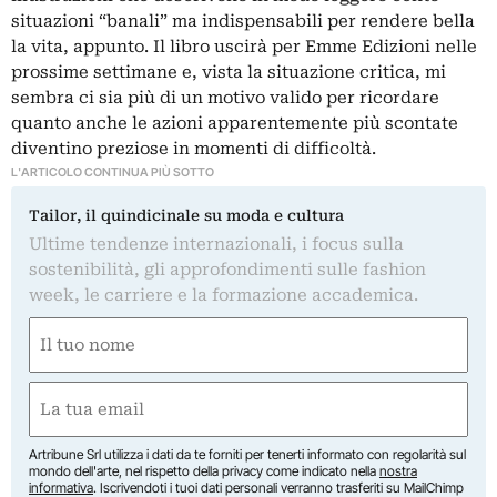
situazioni “banali” ma indispensabili per rendere bella
la vita, appunto. Il libro uscirà per Emme Edizioni nelle
prossime settimane e, vista la situazione critica, mi
sembra ci sia più di un motivo valido per ricordare
quanto anche le azioni apparentemente più scontate
diventino preziose in momenti di difficoltà.
L'ARTICOLO CONTINUA PIÙ SOTTO
Tailor, il quindicinale su moda e cultura
Ultime tendenze internazionali, i focus sulla
sostenibilità, gli approfondimenti sulle fashion
week, le carriere e la formazione accademica.
Nome
(Required)
First
Email
(Required)
Artribune Srl utilizza i dati da te forniti per tenerti informato con regolarità sul
mondo dell'arte, nel rispetto della privacy come indicato nella
nostra
informativa
. Iscrivendoti i tuoi dati personali verranno trasferiti su MailChimp