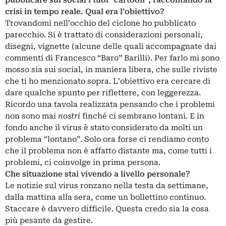
pubblicare sui social i tuoi “cartoon”, raccontando la
crisi in tempo reale. Qual era l’obiettivo?
Trovandomi nell’occhio del ciclone ho pubblicato
parecchio. Si è trattato di considerazioni personali,
disegni, vignette (alcune delle quali accompagnate dai
commenti di Francesco “Baro” Barilli). Per farlo mi sono
mosso sia sui social, in maniera libera, che sulle riviste
che ti ho menzionato sopra. L’obiettivo era cercare di
dare qualche spunto per riflettere, con leggerezza.
Ricordo una tavola realizzata pensando che i problemi
non sono mai
nostri
finché ci sembrano lontani. E in
fondo anche il virus è stato considerato da molti un
problema “lontano”. Solo ora forse ci rendiamo conto
che il problema non è affatto distante ma, come tutti i
problemi, ci coinvolge in prima persona.
Che situazione stai vivendo a livello personale?
Le notizie sul virus ronzano nella testa da settimane,
dalla mattina alla sera, come un bollettino continuo.
Staccare è davvero difficile. Questa credo sia la cosa
più pesante da gestire.