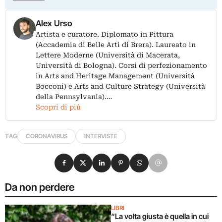
Alex Urso
Artista e curatore. Diplomato in Pittura
(Accademia di Belle Arti di Brera). Laureato in
Lettere Moderne (Università di Macerata,
Università di Bologna). Corsi di perfezionamento
in Arts and Heritage Management (Università
Bocconi) e Arts and Culture Strategy (Università
della Pennsylvania).…
Scopri di più
TAG
CORONAVIRUS
INTERVISTE
Condividi su Facebook
Condividi su X
Condividi su LinkedIn
Condividi su Pinterest
Condividi su WhatsApp
Condividi su Email
Da non perdere
LIBRI
“La volta giusta è quella in cui