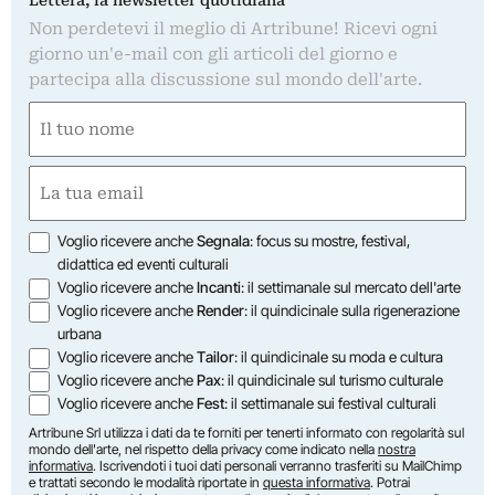
Lettera, la newsletter quotidiana
Non perdetevi il meglio di Artribune! Ricevi ogni
giorno un'e-mail con gli articoli del giorno e
partecipa alla discussione sul mondo dell'arte.
Nome
(Obbligatorio)
Nome
Email
(Obbligatorio)
Opzioni
Voglio ricevere anche
Segnala
: focus su mostre, festival,
didattica ed eventi culturali
Voglio ricevere anche
Incanti
: il settimanale sul mercato dell'arte
Voglio ricevere anche
Render
: il quindicinale sulla rigenerazione
urbana
Voglio ricevere anche
Tailor
: il quindicinale su moda e cultura
Voglio ricevere anche
Pax
: il quindicinale sul turismo culturale
Voglio ricevere anche
Fest
: il settimanale sui festival culturali
Artribune Srl utilizza i dati da te forniti per tenerti informato con regolarità sul
mondo dell'arte, nel rispetto della privacy come indicato nella
nostra
informativa
. Iscrivendoti i tuoi dati personali verranno trasferiti su MailChimp
e trattati secondo le modalità riportate in
questa informativa
. Potrai