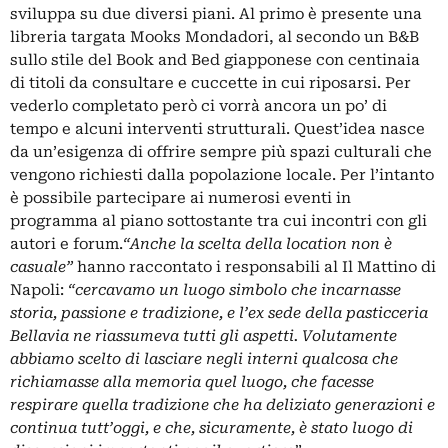
sviluppa su due diversi piani. Al primo è presente una
libreria targata Mooks Mondadori, al secondo un B&B
sullo stile del Book and Bed giapponese con centinaia
di titoli da consultare e cuccette in cui riposarsi. Per
vederlo completato però ci vorrà ancora un po’ di
tempo e alcuni interventi strutturali. Quest’idea nasce
da un’esigenza di offrire sempre più spazi culturali che
vengono richiesti dalla popolazione locale. Per l’intanto
è possibile partecipare ai numerosi eventi in
programma al piano sottostante tra cui incontri con gli
autori e forum.
“Anche la scelta della location non è
casuale”
hanno raccontato i responsabili al Il Mattino di
Napoli:
“cercavamo un luogo simbolo che incarnasse
storia, passione e tradizione, e l’ex sede della pasticceria
Bellavia ne riassumeva tutti gli aspetti. Volutamente
abbiamo scelto di lasciare negli interni qualcosa che
richiamasse alla memoria quel luogo, che facesse
respirare quella tradizione che ha deliziato generazioni e
continua tutt’oggi, e che, sicuramente, è stato luogo di