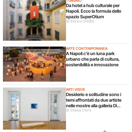
TURISMO
Da hotel a hub culturale per
Napoli. Ecco la formula dello
spazio SuperOtium
di Enrico Dedin
ARTE CONTEMPORANEA
A Napoli c’è un luna park
urbano che parla di cultura,
sostenibilità e innovazione
ARTI VISIVE
Desiderio e solitudine sono i
temi affrontati da due artiste
nelle mostre alla galleria Di
di Diana Cava
Marino a Napoli