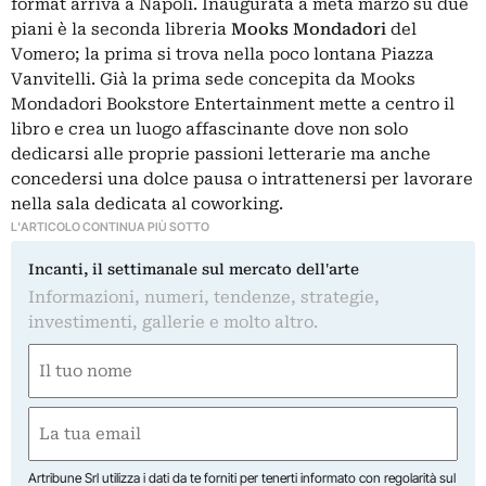
format arriva a Napoli. Inaugurata a metà marzo su due
piani è la seconda libreria
Mooks Mondadori
del
Vomero; la prima si trova nella poco lontana Piazza
Vanvitelli. Già la prima sede concepita da Mooks
Mondadori Bookstore Entertainment mette a centro il
libro e crea un luogo affascinante dove non solo
dedicarsi alle proprie passioni letterarie ma anche
concedersi una dolce pausa o intrattenersi per lavorare
nella sala dedicata al coworking.
L'ARTICOLO CONTINUA PIÙ SOTTO
Incanti, il settimanale sul mercato dell'arte
Informazioni, numeri, tendenze, strategie,
investimenti, gallerie e molto altro.
Nome
(Obbligatorio)
Nome
Email
(Obbligatorio)
Artribune Srl utilizza i dati da te forniti per tenerti informato con regolarità sul