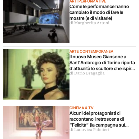
ARTI PERFORMATIVE
Come le performance hanno
cambiato il modo di fare le
mostre (e di visitarle)
di Margherita Artoni
ARTE CONTEMPORANEA
Il nuovo Museo Giansone a
Sant’Ambrogio di Torino riporta
d’attualità lo scultore che ispirò
di Dario Bragaglia
il libro La donna della domenica
CINEMA & TV
Alcuni dei protagonisti ci
raccontano i retroscena di
“Felicità” (la campagna sui
di Ludovica Palmieri
musei statali)