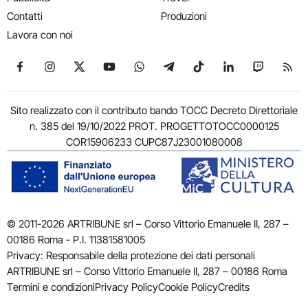
Contatti
Produzioni
Lavora con noi
Seguici su Facebook
Seguici su Instagram
Seguici su X
Seguici su YouTube
Seguici su WhatsApp
Seguici su Telegram
Seguici su TikTok
Seguici su Link
Seguici su
Segui
Sito realizzato con il contributo bando TOCC Decreto Direttoriale
n. 385 del 19/10/2022 PROT. PROGETTOTOCC0000125
COR15906233 CUPC87J23001080008
© 2011-2026 ARTRIBUNE srl – Corso Vittorio Emanuele II, 287 –
00186 Roma - P.I. 11381581005
Privacy: Responsabile della protezione dei dati personali
ARTRIBUNE srl – Corso Vittorio Emanuele II, 287 – 00186 Roma
Termini e condizioni
Privacy Policy
Cookie Policy
Credits