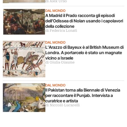
di Alex Urso
DAL MONDO
A Madrid il Prado racconta gli episodi
dell’Odissea di Nolan usando i capolavori
della collezione
di Federica Lonati
DAL MONDO
L’Arazzo di Bayeux è al British Museum di
Londra. A portarcelo è stato un magnate
vicino a Israele
di Giulia Giaume
DAL MONDO
Il Pakistan torna alla Biennale di Venezia
per raccontare il Punjab. Intervista a
curatrice e artista
di Niccolò Lucarelli