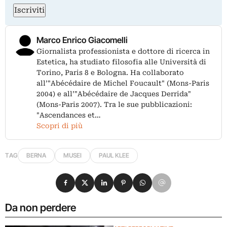
Iscriviti
Marco Enrico Giacomelli
Giornalista professionista e dottore di ricerca in
Estetica, ha studiato filosofia alle Università di
Torino, Paris 8 e Bologna. Ha collaborato
all’"Abécédaire de Michel Foucault" (Mons-Paris
2004) e all’"Abécédaire de Jacques Derrida"
(Mons-Paris 2007). Tra le sue pubblicazioni:
"Ascendances et…
Scopri di più
TAG
BERNA
MUSEI
PAUL KLEE
Condividi su Facebook
Condividi su X
Condividi su LinkedIn
Condividi su Pinterest
Condividi su WhatsApp
Condividi su Email
Da non perdere