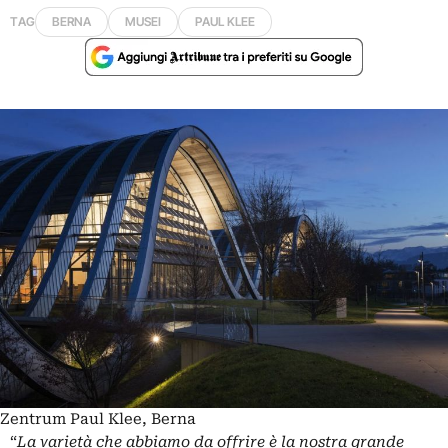
TAG
BERNA
MUSEI
PAUL KLEE
Zentrum Paul Klee, Berna
“
La varietà che abbiamo da offrire è la nostra grande