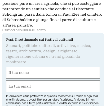
possiede pure un’area agricola, che si può costeggiare
percorrendo un sentiero che conduce al ristorante
Schöngrün, passa dalla tomba di Paul Klee nel cimitero
di Schosshalden e giunge fino al parco di sculture e
all’area palustre.
L'ARTICOLO CONTINUA PIÙ SOTTO
Fest, il settimanale sui festival culturali
Scenari, politiche culturali, arti visive, musica,
teatro, architettura, design, artigianato,
rigenerazione urbana e i trend globali da
monitorare.
Nome
(Required)
First
Email
(Required)
Puoi rivedere le tue preferenze in qualsiasi momento: sul fondo di ogni mail
che ti invieremo, troverai il link per annullare l’iscrizione. Artribune Srl non
cederà i tuoi dati a terze parti e utilizzerà i tuoi dati secondo le tue indicazioni.