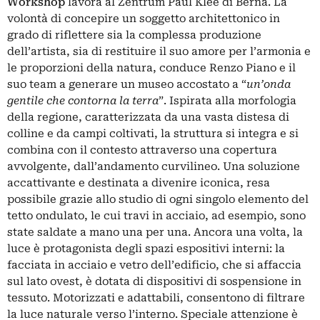
Workshop
lavora al Zentrum Paul Klee di Berna. La
volontà di concepire un soggetto architettonico in
grado di riflettere sia la complessa produzione
dell’artista, sia di restituire il suo amore per l’armonia e
le proporzioni della natura, conduce Renzo Piano e il
suo team a generare un museo accostato a “
un’onda
gentile che contorna la terra
”. Ispirata alla morfologia
della regione, caratterizzata da una vasta distesa di
colline e da campi coltivati, la struttura si integra e si
combina con il contesto attraverso una copertura
avvolgente, dall’andamento curvilineo. Una soluzione
accattivante e destinata a divenire iconica, resa
possibile grazie allo studio di ogni singolo elemento del
tetto ondulato, le cui travi in acciaio, ad esempio, sono
state saldate a mano una per una. Ancora una volta, la
luce è protagonista degli spazi espositivi interni: la
facciata in acciaio e vetro dell’edificio, che si affaccia
sul lato ovest, è dotata di dispositivi di sospensione in
tessuto. Motorizzati e adattabili, consentono di filtrare
la luce naturale verso l’interno. Speciale attenzione è