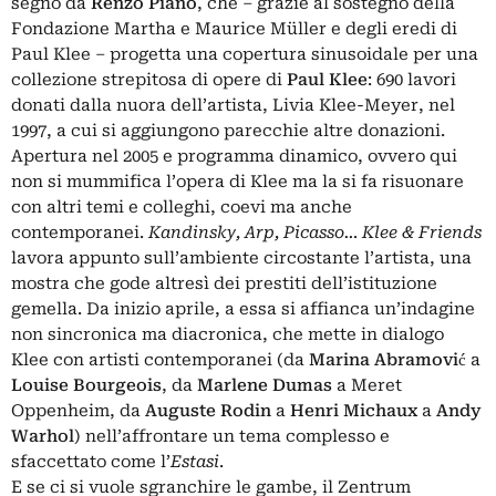
segno da
Renzo Piano
, che – grazie al sostegno della
Fondazione Martha e Maurice Müller e degli eredi di
Paul Klee – progetta una copertura sinusoidale per una
collezione strepitosa di opere di
Paul Klee
: 690 lavori
donati dalla nuora dell’artista, Livia Klee-Meyer, nel
1997, a cui si aggiungono parecchie altre donazioni.
Apertura nel 2005 e programma dinamico, ovvero qui
non si mummifica l’opera di Klee ma la si fa risuonare
con altri temi e colleghi, coevi ma anche
contemporanei.
Kandinsky, Arp, Picasso… Klee & Friends
lavora appunto sull’ambiente circostante l’artista, una
mostra che gode altresì dei prestiti dell’istituzione
gemella. Da inizio aprile, a essa si affianca un’indagine
non sincronica ma diacronica, che mette in dialogo
Klee con artisti contemporanei (da
Marina Abramović
a
Louise Bourgeois
, da
Marlene Dumas
a Meret
Oppenheim, da
Auguste Rodin
a
Henri
Michaux
a
Andy
Warhol
) nell’affrontare un tema complesso e
sfaccettato come l’
Estasi
.
E se ci si vuole sgranchire le gambe, il Zentrum