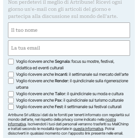
Non perdetevi il meglio di Artribune! Ricevi ogni
giorno un'e-mail con gli articoli del giorno e
partecipa alla discussione sul mondo dell'arte.
Nome
(Required)
First
Email
(Required)
Opzioni
Voglio ricevere anche
Segnala
: focus su mostre, festival,
didattica ed eventi culturali
Voglio ricevere anche
Incanti
: il settimanale sul mercato dell'arte
Voglio ricevere anche
Render
: il quindicinale sulla rigenerazione
urbana
Voglio ricevere anche
Tailor
: il quindicinale su moda e cultura
Voglio ricevere anche
Pax
: il quindicinale sul turismo culturale
Voglio ricevere anche
Fest
: il settimanale sui festival culturali
Artribune Srl utilizza i dati da te forniti per tenerti informato con regolarità sul
mondo dell'arte, nel rispetto della privacy come indicato nella
nostra
informativa
. Iscrivendoti i tuoi dati personali verranno trasferiti su MailChimp
e trattati secondo le modalità riportate in
questa informativa
. Potrai
disiscriverti in qualsiasi momento con l'apposito link presente nelle email.