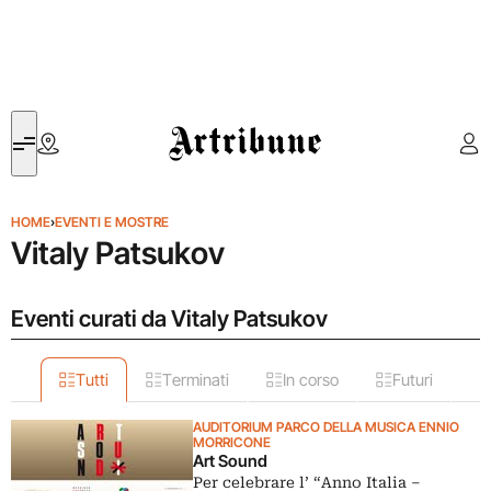
Artribune
HOME
›
EVENTI E MOSTRE
Vitaly Patsukov
Eventi curati da Vitaly Patsukov
Tutti
Terminati
In corso
Futuri
AUDITORIUM PARCO DELLA MUSICA ENNIO
MORRICONE
Art Sound
Per celebrare l’ “Anno Italia –