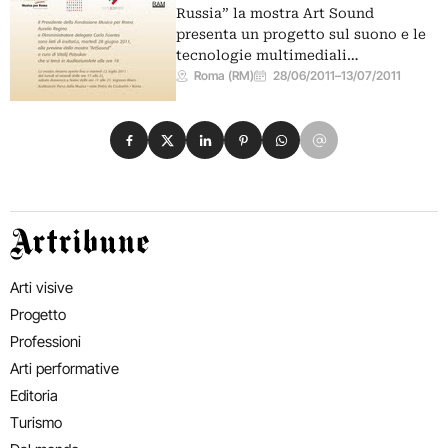
Russia” la mostra Art Sound
presenta un progetto sul suono e le
tecnologie multimediali…
Roma (RM)
28/06/2011
–
13/07/2011
Condividi su Facebook
Condividi su X
Condividi su LinkedIn
Condividi su Pinterest
Condividi su WhatsApp
Condividi su Email
Artribune
Arti visive
Progetto
Professioni
Arti performative
Editoria
Turismo