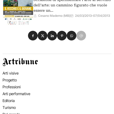
dell’arte: un cammino figurato che vuole
essere un…
Cesano Maderno (MB)
24/03/2013
–
07/04/2013
Condividi su Facebook
Condividi su X
Condividi su LinkedIn
Condividi su Pinterest
Condividi su WhatsApp
Condividi su Email
Artribune
Arti visive
Progetto
Professioni
Arti performative
Editoria
Turismo