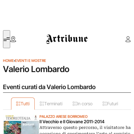
Artribune
HOME
›
EVENTI E MOSTRE
Valerio Lombardo
Eventi curati da Valerio Lombardo
Tutti
Terminati
In corso
Futuri
PALAZZO ARESE BORROMEO
Il Vecchio e Il Giovane 2011-2014
Attraverso questo percorso, il visitatore ha
occasione di sperimentare l’arte al servizio