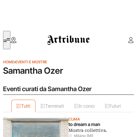
Artribune
HOME
›
EVENTI E MOSTRE
Samantha Ozer
Eventi curati da Samantha Ozer
Tutti
Terminati
In corso
Futuri
CLIMA
to dream a man
Mostra collettiva.
Milano (MI)