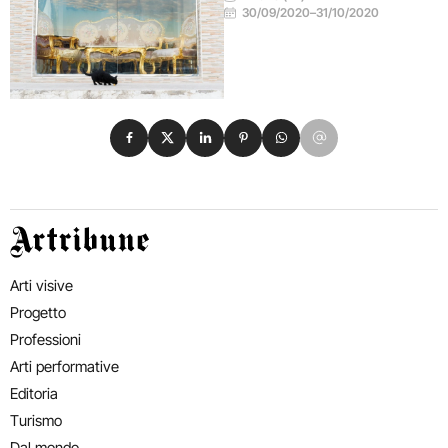
30/09/2020
–
31/10/2020
Condividi su Facebook
Condividi su X
Condividi su LinkedIn
Condividi su Pinterest
Condividi su WhatsApp
Condividi su Email
Artribune
Arti visive
Progetto
Professioni
Arti performative
Editoria
Turismo
Dal mondo