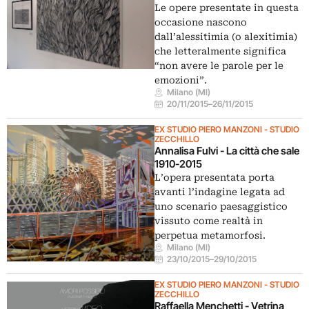
Le opere presentate in questa
occasione nascono
dall’alessitimia (o alexitimia)
che letteralmente significa
“non avere le parole per le
emozioni”.
Milano (MI)
20/11/2015
–
26/11/2015
EX STUDIO PIERO MANZONI - STUDIO
ZECCHILLO
Annalisa Fulvi - La città che sale
1910-2015
L’opera presentata porta
avanti l’indagine legata ad
uno scenario paesaggistico
vissuto come realtà in
perpetua metamorfosi.
Milano (MI)
23/10/2015
–
29/10/2015
EX STUDIO PIERO MANZONI - STUDIO
ZECCHILLO
Raffaella Menchetti - Vetrina