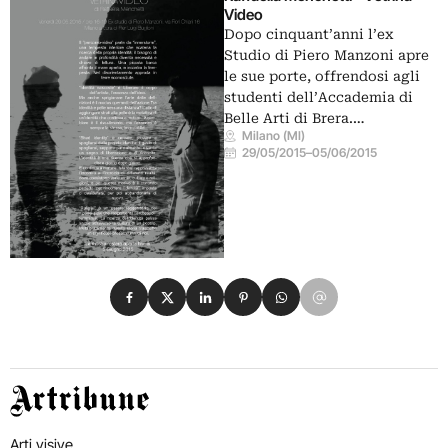
Video
Dopo cinquant’anni l’ex
Studio di Piero Manzoni apre
le sue porte, offrendosi agli
studenti dell’Accademia di
Belle Arti di Brera.…
Milano (MI)
29/05/2015
–
05/06/2015
Condividi su Facebook
Condividi su X
Condividi su LinkedIn
Condividi su Pinterest
Condividi su WhatsApp
Condividi su Email
Artribune
Arti visive