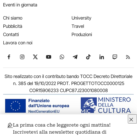
Eventi in giornata
Chi siamo
University
Pubblicità
Travel
Contatti
Produzioni
Lavora con noi
Seguici su Facebook
Seguici su Instagram
Seguici su X
Seguici su YouTube
Seguici su WhatsApp
Seguici su Telegram
Seguici su TikTok
Seguici su Link
Seguici su
Segui
Sito realizzato con il contributo bando TOCC Decreto Direttoriale
n. 385 del 19/10/2022 PROT. PROGETTOTOCC0000125
COR15906233 CUPC87J23001080008
La prima cosa che leggerete ogni mattina!
© 2011-2026 ARTRIBUNE srl – Corso Vittorio Emanuele II, 287 –
Iscrivetevi alla newsletter quotidiana di
00186 Roma - P.I. 11381581005