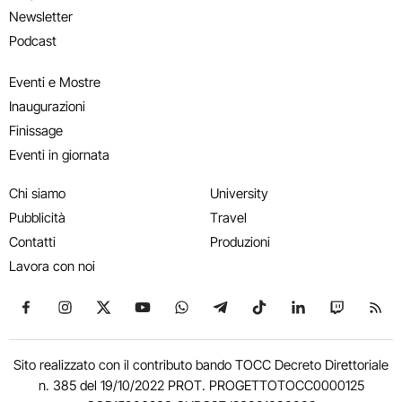
Newsletter
Podcast
Eventi e Mostre
Inaugurazioni
Finissage
Eventi in giornata
Chi siamo
University
Pubblicità
Travel
Contatti
Produzioni
Lavora con noi
Seguici su Facebook
Seguici su Instagram
Seguici su X
Seguici su YouTube
Seguici su WhatsApp
Seguici su Telegram
Seguici su TikTok
Seguici su Link
Seguici su
Segui
Sito realizzato con il contributo bando TOCC Decreto Direttoriale
n. 385 del 19/10/2022 PROT. PROGETTOTOCC0000125