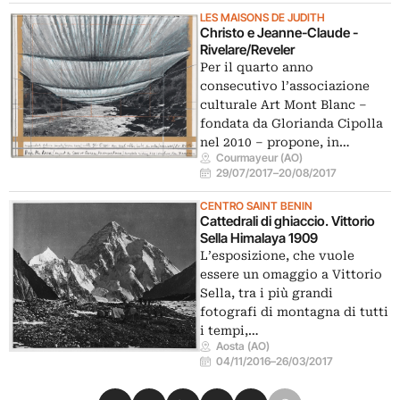
LES MAISONS DE JUDITH
Christo e Jeanne-Claude -
Rivelare/Reveler
Per il quarto anno
consecutivo l’associazione
culturale Art Mont Blanc –
fondata da Glorianda Cipolla
nel 2010 – propone, in…
Courmayeur (AO)
29/07/2017
–
20/08/2017
CENTRO SAINT BENIN
Cattedrali di ghiaccio. Vittorio
Sella Himalaya 1909
L’esposizione, che vuole
essere un omaggio a Vittorio
Sella, tra i più grandi
fotografi di montagna di tutti
i tempi,…
Aosta (AO)
04/11/2016
–
26/03/2017
Condividi su Facebook
Condividi su X
Condividi su LinkedIn
Condividi su Pinterest
Condividi su WhatsApp
Condividi su Email