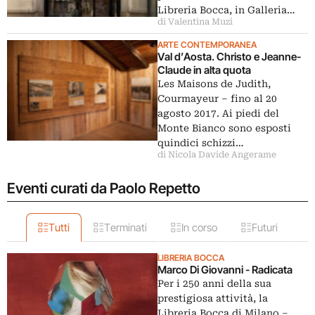
Libreria Bocca, in Galleria…
di Valentina Muzi
ARTE CONTEMPORANEA
Val d’Aosta. Christo e Jeanne-
Claude in alta quota
Les Maisons de Judith,
Courmayeur – fino al 20
agosto 2017. Ai piedi del
Monte Bianco sono esposti
quindici schizzi…
di Nicola Davide Angerame
Eventi curati da Paolo Repetto
Tutti
Terminati
In corso
Futuri
LIBRERIA BOCCA
Marco Di Giovanni - Radicata
Per i 250 anni della sua
prestigiosa attività, la
Libreria Bocca di Milano –