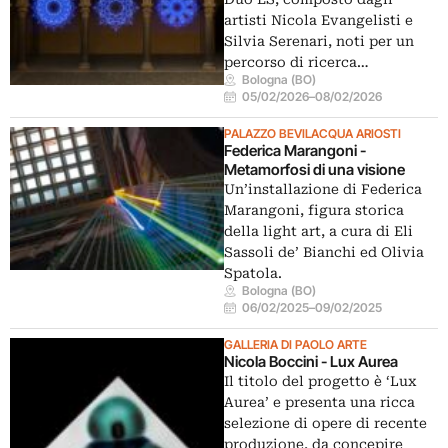
artisti Nicola Evangelisti e
Silvia Serenari, noti per un
percorso di ricerca…
Bologna (BO)
05/02/2026
–
08/02/2026
PALAZZO BEVILACQUA ARIOSTI
Federica Marangoni -
Metamorfosi di una visione
Un’installazione di Federica
Marangoni, figura storica
della light art, a cura di Eli
Sassoli de’ Bianchi ed Olivia
Spatola.
Bologna (BO)
06/02/2025
–
09/02/2025
GALLERIA DI PAOLO ARTE
Nicola Boccini - Lux Aurea
Il titolo del progetto è ‘Lux
Aurea’ e presenta una ricca
selezione di opere di recente
produzione, da concepire