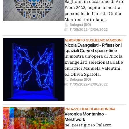
Baglioni, in occasione di Arte
Fiera 2022, ospita la mostra
personale dell’artista Giulia
Manfredi intitolata…
Bologna (BO)
11/05/2022
–
12/06/2022
AEROPORTO GUGLIELMO MARCONI
Nicola Evangelisti - Riflessioni
spaziali Curved space-time
in mostra un’opera di Nicola
Evangelisti selezionata dalle
curatrici Manuela Valentini
ed Olivia Spatola.
Bologna (BO)
11/05/2022
–
12/06/2022
PALAZZO HERCOLANI-BONORA
Veronica Montanino -
Meshwork
nel prestigioso Palazzo