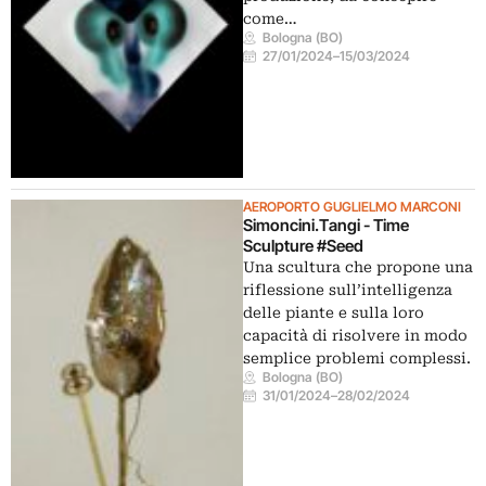
come…
Bologna (BO)
27/01/2024
–
15/03/2024
AEROPORTO GUGLIELMO MARCONI
Simoncini.Tangi - Time
Sculpture #Seed
Una scultura che propone una
riflessione sull’intelligenza
delle piante e sulla loro
capacità di risolvere in modo
semplice problemi complessi.
Bologna (BO)
31/01/2024
–
28/02/2024