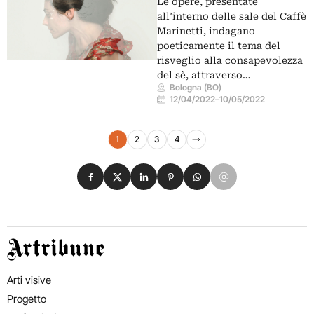
Le opere, presentate
all’interno delle sale del Caffè
Marinetti, indagano
poeticamente il tema del
risveglio alla consapevolezza
del sè, attraverso…
Bologna (BO)
12/04/2022
–
10/05/2022
Navigazione eventi
1
2
3
4
Pagina successiva
Condividi su Facebook
Condividi su X
Condividi su LinkedIn
Condividi su Pinterest
Condividi su WhatsApp
Condividi su Email
Artribune
Arti visive
Progetto