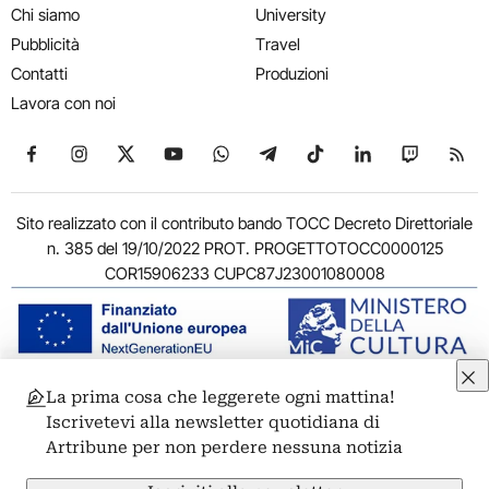
Chi siamo
University
Pubblicità
Travel
Contatti
Produzioni
Lavora con noi
Seguici su Facebook
Seguici su Instagram
Seguici su X
Seguici su YouTube
Seguici su WhatsApp
Seguici su Telegram
Seguici su TikTok
Seguici su Link
Seguici su
Segui
Sito realizzato con il contributo bando TOCC Decreto Direttoriale
n. 385 del 19/10/2022 PROT. PROGETTOTOCC0000125
COR15906233 CUPC87J23001080008
La prima cosa che leggerete ogni mattina!
© 2011-2026 ARTRIBUNE srl – Corso Vittorio Emanuele II, 287 –
Iscrivetevi alla newsletter quotidiana di
00186 Roma - P.I. 11381581005
Artribune per non perdere nessuna notizia
Privacy: Responsabile della protezione dei dati personali
ARTRIBUNE srl – Corso Vittorio Emanuele II, 287 – 00186 Roma