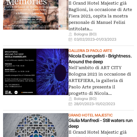
Il Grand Hotel Majestic già
Baglioni, in occasione di Arte
Fiera 2023, ospita la mostra
personale di Manuel Felisi
intitolata…
Bologna (BO)
03/02/2023
–
01/03/2023
GALLERIA DI PAOLO ARTE
Nicola Evangelisti - Brightness.
Around the deep
Nell’ambito di ART CITY
Bologna 2023 in occasione di
ARTEFIERA, la galleria di
Paolo Arte presenta il
progetto di Nicola…
Bologna (BO)
28/01/2023
–
15/02/2023
GRAND HOTEL MAJESTIC
Giulia Manfredi - Still waters run
deep
Il Grand Hotel Majestic già