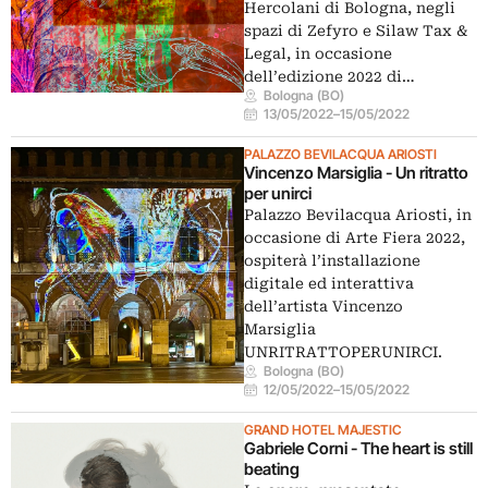
Hercolani di Bologna, negli
spazi di Zefyro e Silaw Tax &
Legal, in occasione
dell’edizione 2022 di…
Bologna (BO)
13/05/2022
–
15/05/2022
PALAZZO BEVILACQUA ARIOSTI
Vincenzo Marsiglia - Un ritratto
per unirci
Palazzo Bevilacqua Ariosti, in
occasione di Arte Fiera 2022,
ospiterà l’installazione
digitale ed interattiva
dell’artista Vincenzo
Marsiglia
UNRITRATTOPERUNIRCI.
Bologna (BO)
12/05/2022
–
15/05/2022
GRAND HOTEL MAJESTIC
Gabriele Corni - The heart is still
beating