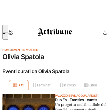
Artribune
HOME
›
EVENTI E MOSTRE
Olivia Spatola
Eventi curati da Olivia Spatola
Tutti
Terminati
In corso
Futuri
PALAZZO BEVILACQUA ARIOSTI
Duo Es - Transies - euntis
Un progetto multimediale del
Duo ES, composto dagli