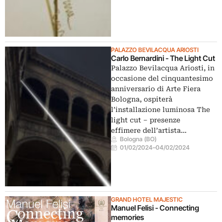
PALAZZO BEVILACQUA ARIOSTI
Carlo Bernardini - The Light Cut
Palazzo Bevilacqua Ariosti, in
occasione del cinquantesimo
anniversario di Arte Fiera
Bologna, ospiterà
l’installazione luminosa The
light cut – presenze
effimere dell’artista…
Bologna (BO)
01/02/2024
–
04/02/2024
GRAND HOTEL MAJESTIC
Manuel Felisi - Connecting
memories