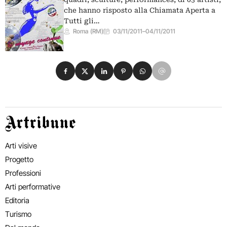
che hanno risposto alla Chiamata Aperta a
Tutti gli…
Roma (RM)
03/11/2011
–
04/11/2011
Condividi su Facebook
Condividi su X
Condividi su LinkedIn
Condividi su Pinterest
Condividi su WhatsApp
Condividi su Email
Artribune
Arti visive
Progetto
Professioni
Arti performative
Editoria
Turismo