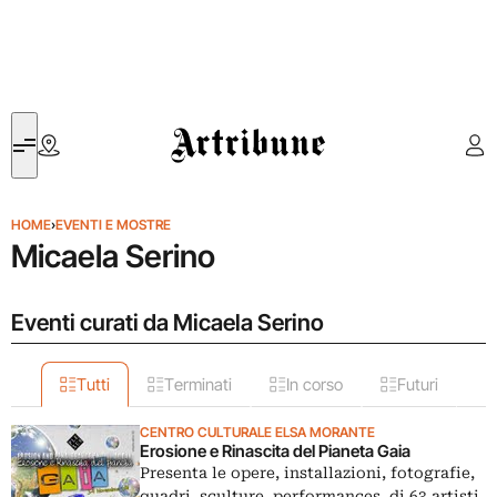
Artribune
HOME
›
EVENTI E MOSTRE
Micaela Serino
Eventi curati da Micaela Serino
Tutti
Terminati
In corso
Futuri
CENTRO CULTURALE ELSA MORANTE
Erosione e Rinascita del Pianeta Gaia
Presenta le opere, installazioni, fotografie,
quadri, sculture, performances, di 63 artisti,