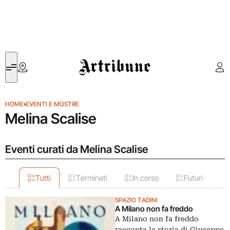
Artribune
HOME
›
EVENTI E MOSTRE
Melina Scalise
Eventi curati da Melina Scalise
Tutti
Terminati
In corso
Futuri
SPAZIO TADINI
A Milano non fa freddo
A Milano non fa freddo
racconta la storia di Giuseppe