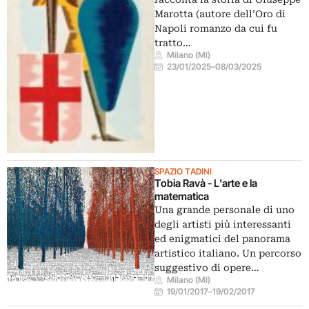
Marotta (autore dell’Oro di
Napoli romanzo da cui fu
tratto…
Milano (MI)
23/01/2025
–
08/03/2025
SPAZIO TADINI
Tobia Ravà - L'arte e la
matematica
Una grande personale di uno
degli artisti più interessanti
ed enigmatici del panorama
artistico italiano. Un percorso
suggestivo di opere…
Milano (MI)
19/01/2017
–
19/02/2017