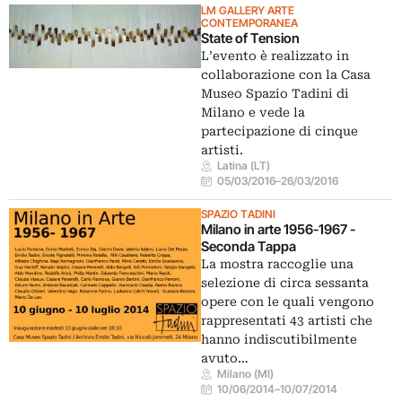
LM GALLERY ARTE
CONTEMPORANEA
State of Tension
L’evento è realizzato in
collaborazione con la Casa
Museo Spazio Tadini di
Milano e vede la
partecipazione di cinque
artisti.
Latina (LT)
05/03/2016
–
26/03/2016
SPAZIO TADINI
Milano in arte 1956-1967 -
Seconda Tappa
La mostra raccoglie una
selezione di circa sessanta
opere con le quali vengono
rappresentati 43 artisti che
hanno indiscutibilmente
avuto…
Milano (MI)
10/06/2014
–
10/07/2014