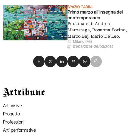
SPAZIO TADINI
Primo marzo all'insegna del
contemporaneo
Personale di Andrea
Marostega, Rosanna Forino,
Marco Baj, Mario De Leo.
Milano (MI)
01/03/2014
–
26/03/2014
Condividi su Facebook
Condividi su X
Condividi su LinkedIn
Condividi su Pinterest
Condividi su WhatsApp
Condividi su Email
Artribune
Arti visive
Progetto
Professioni
Arti performative