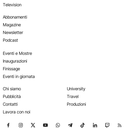
Television
Abbonamenti
Magazine
Newsletter
Podcast
Eventi e Mostre
Inaugurazioni
Finissage
Eventi in giornata
Chi siamo
University
Pubblicità
Travel
Contatti
Produzioni
Lavora con noi
Seguici su Facebook
Seguici su Instagram
Seguici su X
Seguici su YouTube
Seguici su WhatsApp
Seguici su Telegram
Seguici su TikTok
Seguici su Link
Seguici su
Segui