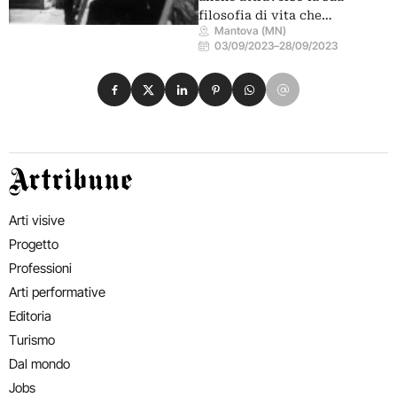
filosofia di vita che…
Mantova (MN)
03/09/2023
–
28/09/2023
Condividi su Facebook
Condividi su X
Condividi su LinkedIn
Condividi su Pinterest
Condividi su WhatsApp
Condividi su Email
Artribune
Arti visive
Progetto
Professioni
Arti performative
Editoria
Turismo
Dal mondo
Jobs