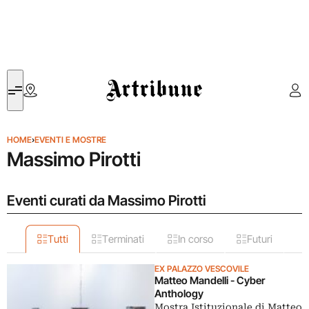
Artribune
HOME
›
EVENTI E MOSTRE
Massimo Pirotti
Eventi curati da Massimo Pirotti
Tutti
Terminati
In corso
Futuri
EX PALAZZO VESCOVILE
Matteo Mandelli - Cyber
Anthology
Mostra Istituzionale di Matteo