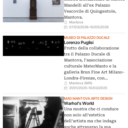
Mandelli all’ex Palazzo
Vescovile di Quingentole,
Mantova.
Mantova
07/03/2026
–
10/05/2026
MUSEO DI PALAZZO DUCALE
Lorenzo Puglisi
Frutto della collaborazione
tra il Palazzo Ducale di
Mantova, l’associazione
culturale MaterManto e la
galleria Brun Fine Art Milano-
Londra-Firenze, con…
Mantova (MN)
31/01/2025
–
10/03/2025
MAD MANTOVA ARTE DESIGN
Warhol’s World
Una mostra che ci conduce
non solo all’estetica
dell’artista ma che indaga
anche attraverso la sua