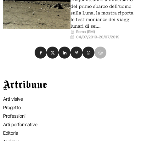
del primo sbarco dell’uomo
sulla Luna, la mostra riporta
le testimonianze dei viaggi
lunari di sei…
Roma (RM)
04/07/2019
–
20/07/2019
Condividi su Facebook
Condividi su X
Condividi su LinkedIn
Condividi su Pinterest
Condividi su WhatsApp
Condividi su Email
Artribune
Arti visive
Progetto
Professioni
Arti performative
Editoria