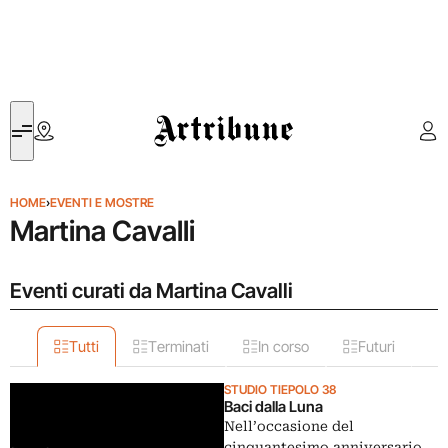
Artribune
HOME
›
EVENTI E MOSTRE
Martina Cavalli
Eventi curati da Martina Cavalli
Tutti
Terminati
In corso
Futuri
STUDIO TIEPOLO 38
Baci dalla Luna
Nell’occasione del
cinquantesimo anniversario