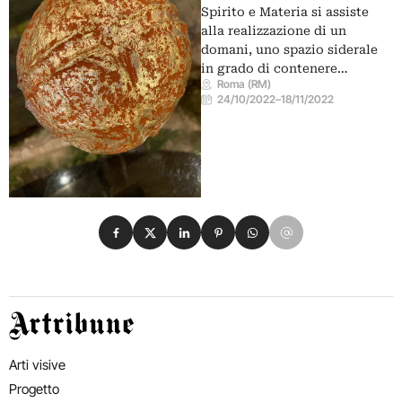
Spirito e Materia si assiste
alla realizzazione di un
domani, uno spazio siderale
in grado di contenere…
Roma (RM)
24/10/2022
–
18/11/2022
Condividi su Facebook
Condividi su X
Condividi su LinkedIn
Condividi su Pinterest
Condividi su WhatsApp
Condividi su Email
Artribune
Arti visive
Progetto