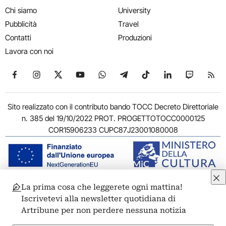
Chi siamo
University
Pubblicità
Travel
Contatti
Produzioni
Lavora con noi
Seguici su Facebook
Seguici su Instagram
Seguici su X
Seguici su YouTube
Seguici su WhatsApp
Seguici su Telegram
Seguici su TikTok
Seguici su Link
Seguici su
Segui
Sito realizzato con il contributo bando TOCC Decreto Direttoriale
n. 385 del 19/10/2022 PROT. PROGETTOTOCC0000125
COR15906233 CUPC87J23001080008
La prima cosa che leggerete ogni mattina!
© 2011-2026 ARTRIBUNE srl – Corso Vittorio Emanuele II, 287 –
Iscrivetevi alla newsletter quotidiana di
00186 Roma - P.I. 11381581005
Artribune per non perdere nessuna notizia
Privacy: Responsabile della protezione dei dati personali
ARTRIBUNE srl – Corso Vittorio Emanuele II, 287 – 00186 Roma